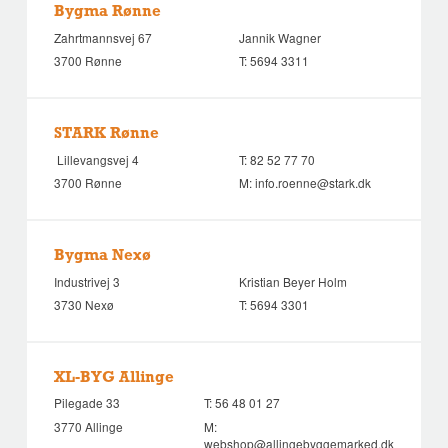
Bygma Rønne
Zahrtmannsvej 67
Jannik Wagner
3700 Rønne
T:
5694 3311
STARK Rønne
Lillevangsvej 4
T:
82 52 77 70
3700 Rønne
M:
info.roenne@stark.dk
Bygma Nexø
Industrivej 3
Kristian Beyer Holm
3730 Nexø
T:
5694 3301
XL-BYG Allinge
Pilegade 33
T:
56 48 01 27
3770 Allinge
M:
webshop@allingebyggemarked.dk