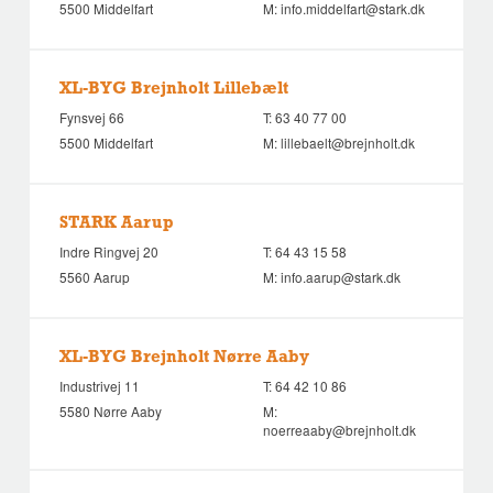
5500 Middelfart
M:
info.middelfart@stark.dk
XL-BYG Brejnholt Lillebælt
Fynsvej 66
T:
63 40 77 00
5500 Middelfart
M:
lillebaelt@brejnholt.dk
STARK Aarup
Indre Ringvej 20
T:
64 43 15 58
5560 Aarup
M:
info.aarup@stark.dk
XL-BYG Brejnholt Nørre Aaby
Industrivej 11
T:
64 42 10 86
5580 Nørre Aaby
M:
noerreaaby@brejnholt.dk