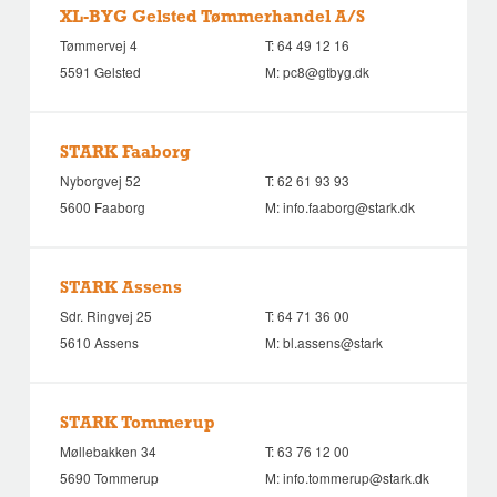
XL-BYG Gelsted Tømmerhandel A/S
Tømmervej 4
T:
64 49 12 16
5591 Gelsted
M:
pc8@gtbyg.dk
STARK Faaborg
Nyborgvej 52
T:
62 61 93 93
5600 Faaborg
M:
info.faaborg@stark.dk
STARK Assens
Sdr. Ringvej 25
T:
64 71 36 00
5610 Assens
M:
bl.assens@stark
STARK Tommerup
Møllebakken 34
T:
63 76 12 00
5690 Tommerup
M:
info.tommerup@stark.dk