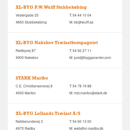
XL-BYG P.W. Wulff Stubbekøbing
Vestergade 25
T:
54 44 10 04
4850 Stubbekøbing
M:
bb@wulff.as
XL-BYG Nakskov Trælastkompagniet
Rødbyvej 87
T:
54 92 27 11
4900 Nakskov
M:
post@byggecenter.com
STARK Maribo
C.E. Christiansensvej 8
T:
54 78 19 88
4930 Maribo
M:
mst.maribo@stark.dk
XL-BYG Lollands Trælast A/S
Nebbelundevej 2
T:
54 60 13 00
4970 Rødby
M:
web@xl-roedby.dk