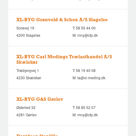
XL-BYG Grønvold & Schou A/S Slagelse
Sorøvej 19
T:
58 55 44 00
4200 Slagelse
M:
mny@cfp.dk
XL-BYG Carl Medings Trælasthandel A/S
Skælskør
Træbjergvej 1
T:
58 19 40 08
4230 Skælskør
M:
ta@xl-meding.dk
XL-BYG G&S Gørlev
Østerled 32
T:
58 85 52 07
4281 Gørlev
M:
mny@cfp.dk