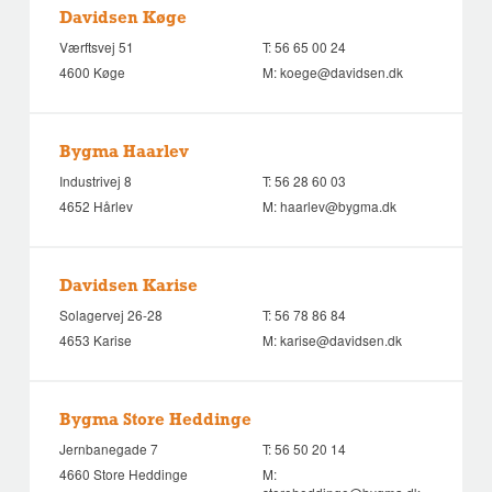
Davidsen Køge
Værftsvej 51
T:
56 65 00 24
4600 Køge
M:
koege@davidsen.dk
Bygma Haarlev
Industrivej 8
T:
56 28 60 03
4652 Hårlev
M:
haarlev@bygma.dk
Davidsen Karise
Solagervej 26-28
T:
56 78 86 84
4653 Karise
M:
karise@davidsen.dk
Bygma Store Heddinge
Jernbanegade 7
T:
56 50 20 14
4660 Store Heddinge
M: