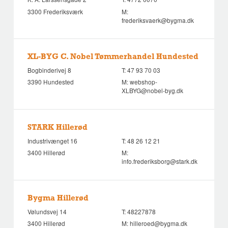
3300 Frederiksværk
M:
frederiksvaerk@bygma.dk
XL-BYG C. Nobel Tømmerhandel Hundested
Bogbinderivej 8
T:
47 93 70 03
3390 Hundested
M:
webshop-
XLBYG@nobel-byg.dk
STARK Hillerød
Industrivænget 16
T:
48 26 12 21
3400 Hillerød
M:
info.frederiksborg@stark.dk
Bygma Hillerød
Vølundsvej 14
T:
48227878
3400 Hillerød
M:
hilleroed@bygma.dk