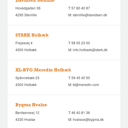
Davidsen Stenlille
Hovedgaden 36
T:
57 80 40 87
4295 Stenlille
M:
stenlille@davidsen.dk
STARK Holbæk
Frejasvej 4
T:
58 55 23 00
4300 Holbæk
M:
info.holbaek@stark.dk
XL-BYG Meredin Holbæk
Spånnebæk 23
T:
59 45 40 50
4300 Holbæk
M:
kt@meredin.com
Bygma Hvalsø
Bentsensvej 12
T:
46 40 81 36
4330 Hvalsø
M:
hvalsoe@bygma.dk