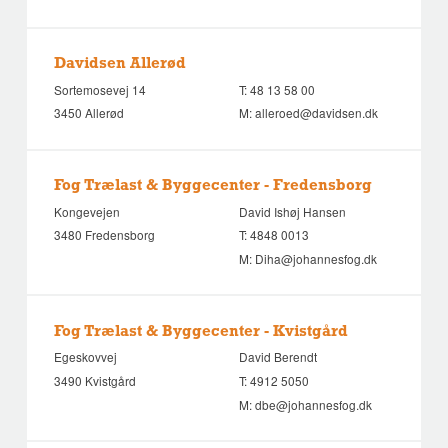
Davidsen Allerød
Sortemosevej 14
T:
48 13 58 00
3450 Allerød
M:
alleroed@davidsen.dk
Fog Trælast & Byggecenter - Fredensborg
Kongevejen
David Ishøj Hansen
3480 Fredensborg
T:
4848 0013
M:
Diha@johannesfog.dk
Fog Trælast & Byggecenter - Kvistgård
Egeskovvej
David Berendt
3490 Kvistgård
T:
4912 5050
M:
dbe@johannesfog.dk