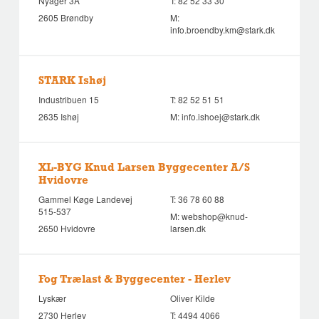
Nyager 3A
T:
82 52 33 30
2605 Brøndby
M:
info.broendby.km@stark.dk
STARK Ishøj
Industribuen 15
T:
82 52 51 51
2635 Ishøj
M:
info.ishoej@stark.dk
XL-BYG Knud Larsen Byggecenter A/S
Hvidovre
Gammel Køge Landevej
T:
36 78 60 88
515-537
M:
webshop@knud-
2650 Hvidovre
larsen.dk
Fog Trælast & Byggecenter - Herlev
Lyskær
Oliver Kilde
2730 Herlev
T:
4494 4066