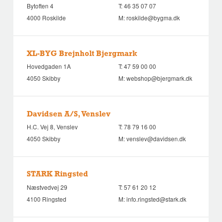
Bytoften 4
T:
46 35 07 07
4000 Roskilde
M:
roskilde@bygma.dk
XL-BYG Brejnholt Bjergmark
Hovedgaden 1A
T:
47 59 00 00
4050 Skibby
M:
webshop@bjergmark.dk
Davidsen A/S, Venslev
H.C. Vej 8, Venslev
T:
78 79 16 00
4050 Skibby
M:
venslev@davidsen.dk
STARK Ringsted
Næstvedvej 29
T:
57 61 20 12
4100 Ringsted
M:
info.ringsted@stark.dk