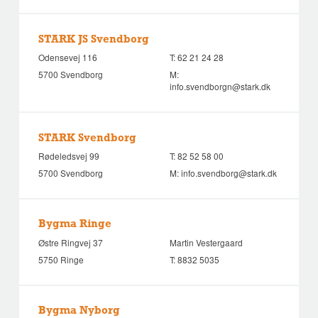
STARK JS Svendborg
Odensevej 116
T:
62 21 24 28
5700 Svendborg
M:
info.svendborgn@stark.dk
STARK Svendborg
Rødeledsvej 99
T:
82 52 58 00
5700 Svendborg
M:
info.svendborg@stark.dk
Bygma Ringe
Østre Ringvej 37
Martin Vestergaard
5750 Ringe
T:
8832 5035
Bygma Nyborg