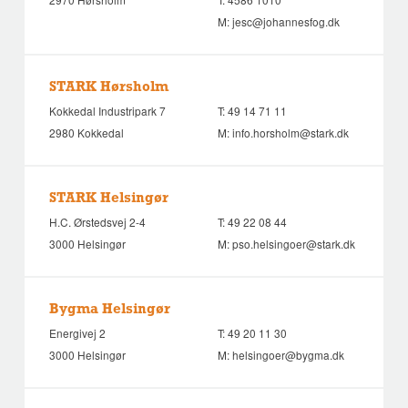
M:
jesc@johannesfog.dk
STARK Hørsholm
Kokkedal Industripark 7
T:
49 14 71 11
2980 Kokkedal
M:
info.horsholm@stark.dk
STARK Helsingør
H.C. Ørstedsvej 2-4
T:
49 22 08 44
3000 Helsingør
M:
pso.helsingoer@stark.dk
Bygma Helsingør
Energivej 2
T:
49 20 11 30
3000 Helsingør
M:
helsingoer@bygma.dk