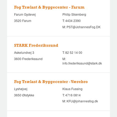
Fog Trælast & Byggecenter - Farum
Farum Gydevej
Philip Strømberg
3520 Farum
T:
4434 2390
M:
PST@JohannesFog.DK
STARK Frederikssund
Askelundvej 3
T:
82 52 14 00
3600 Frederikssund
M:
info.frederikssund@stark.dk
Fog Trælast & Byggecenter - Værebro
Lyshøjvej
Klaus Fussing
3650 Ølstykke
T:
4716 0814
M:
KFU@johannesfog.dk