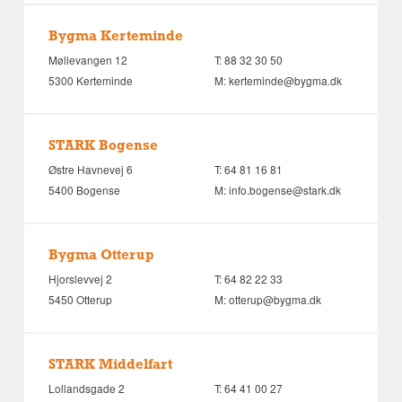
Bygma Kerteminde
Møllevangen 12
T:
88 32 30 50
5300 Kerteminde
M:
kerteminde@bygma.dk
STARK Bogense
Østre Havnevej 6
T:
64 81 16 81
5400 Bogense
M:
info.bogense@stark.dk
Bygma Otterup
Hjorslevvej 2
T:
64 82 22 33
5450 Otterup
M:
otterup@bygma.dk
STARK Middelfart
Lollandsgade 2
T:
64 41 00 27