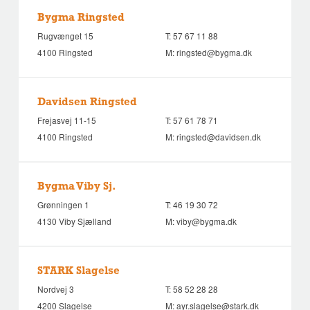
Bygma Ringsted
Rugvænget 15
T:
57 67 11 88
4100 Ringsted
M:
ringsted@bygma.dk
Davidsen Ringsted
Frejasvej 11-15
T:
57 61 78 71
4100 Ringsted
M:
ringsted@davidsen.dk
Bygma Viby Sj.
Grønningen 1
T:
46 19 30 72
4130 Viby Sjælland
M:
viby@bygma.dk
STARK Slagelse
Nordvej 3
T:
58 52 28 28
4200 Slagelse
M:
ayr.slagelse@stark.dk