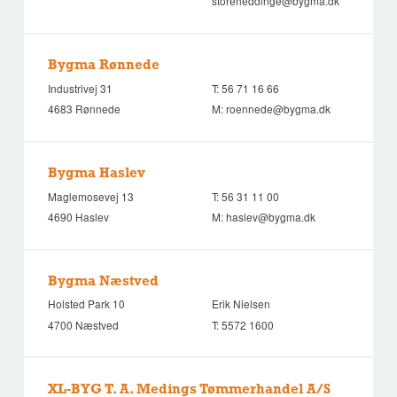
storeheddinge@bygma.dk
Bygma Rønnede
Industrivej 31
T:
56 71 16 66
4683 Rønnede
M:
roennede@bygma.dk
Bygma Haslev
Maglemosevej 13
T:
56 31 11 00
4690 Haslev
M:
haslev@bygma.dk
Bygma Næstved
Holsted Park 10
Erik Nielsen
4700 Næstved
T:
5572 1600
XL-BYG T. A. Medings Tømmerhandel A/S