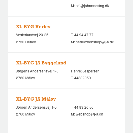
M:
oki@johannesfog.dk
XL-BYG Herlev
Vesterlundvej 23-25
T:
44 94 47 77
2730 Herlev
M:
herlev.webshop@j-a.dk
XL-BYG JA Byggeland
Jørgens Andersensvej 1-5
Henrik Jespersen
2760 Måløv
T:
44832050
XL-BYG JA Måløv
Jørgen Andersensvej 1-5
T:
44 83 20 50
2760 Måløv
M:
webshop@j-a.dk