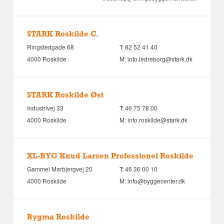
STARK Roskilde C.
Ringstedgade 68
T:
82 52 41 40
4000 Roskilde
M:
info.ledreborg@stark.dk
STARK Roskilde Øst
Industrivej 33
T:
46 75 78 00
4000 Roskilde
M:
info.roskilde@stark.dk
XL-BYG Knud Larsen Professionel Roskilde
Gammel Marbjergvej 20
T:
46 36 00 10
4000 Roskilde
M:
info@byggecenter.dk
Bygma Roskilde