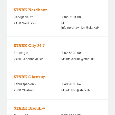
STARK Nordhavn
Kattegatvej 21
T:
82 52 31 00
2150 Nordhavn
M:
info.nordhavn.km@stark.dk
STARK City 24-7
Fragtvej 9
T:
82 52 33 00
2450 København SV
M:
info.city.km@stark.dk
STARK Glostrup
Fabriksparken 2
T:
43 96 00 64
2600 Glostrup
M:
info.kbh@stark.dk
STARK Brøndby