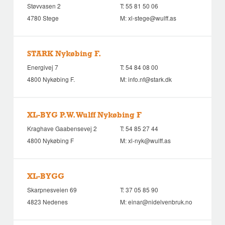
Støvvasen 2
T:
55 81 50 06
4780 Stege
M:
xl-stege@wulff.as
STARK Nykøbing F.
Energivej 7
T:
54 84 08 00
4800 Nykøbing F.
M:
info.nf@stark.dk
XL-BYG P.W. Wulff Nykøbing F
Kraghave Gaabensevej 2
T:
54 85 27 44
4800 Nykøbing F
M:
xl-nyk@wulff.as
XL-BYGG
Skarpnesveien 69
T:
37 05 85 90
4823 Nedenes
M:
einar@nidelvenbruk.no