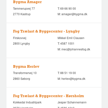
Bygma Amager
Tømmerupvej 77
T:
69 66 90 00
2770 Kastrup
M:
amager@bygma.dk
Fog Trælast & Byggecenter - Lyngby
Firskovvej
Mikkel Emil Clausen
2800 Lyngby
T:
4587 1001
M:
mec@johannesfog.dk
Bygma Herlev
Transformervej 10
T:
88 51 19 00
2860 Søborg
M:
herlev@bygma.dk
Fog Trælast & Byggecenter - Hørsholm
Kokkedal Industripark
Jesper Schønnemann
2970 Hørsholm
T:
4586 1010