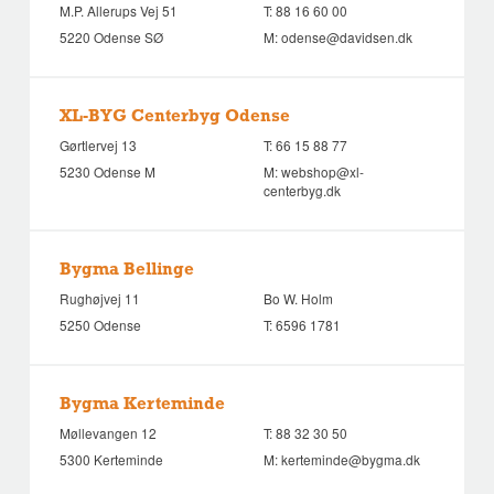
M.P. Allerups Vej 51
T:
88 16 60 00
5220 Odense SØ
M:
odense@davidsen.dk
XL-BYG Centerbyg Odense
Gørtlervej 13
T:
66 15 88 77
5230 Odense M
M:
webshop@xl-
centerbyg.dk
Bygma Bellinge
Rughøjvej 11
Bo W. Holm
5250 Odense
T:
6596 1781
Bygma Kerteminde
Møllevangen 12
T:
88 32 30 50
5300 Kerteminde
M:
kerteminde@bygma.dk