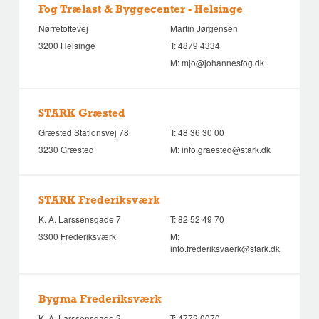
Fog Trælast & Byggecenter - Helsinge
Nørretoftevej
Martin Jørgensen
3200 Helsinge
T:
4879 4334
M:
mjo@johannesfog.dk
STARK Græsted
Græsted Stationsvej 78
T:
48 36 30 00
3230 Græsted
M:
info.graested@stark.dk
STARK Frederiksværk
K. A. Larssensgade 7
T:
82 52 49 70
3300 Frederiksværk
M:
info.frederiksvaerk@stark.dk
Bygma Frederiksværk
K. A. Larssensgade 2
T:
4772 0070