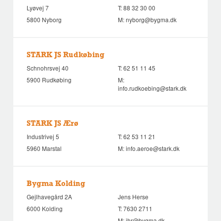
Lyøvej 7
T:
88 32 30 00
5800 Nyborg
M:
nyborg@bygma.dk
STARK JS Rudkøbing
Schnohrsvej 40
T:
62 51 11 45
5900 Rudkøbing
M:
info.rudkoebing@stark.dk
STARK JS Ærø
Industrivej 5
T:
62 53 11 21
5960 Marstal
M:
info.aeroe@stark.dk
Bygma Kolding
Gejlhavegård 2A
Jens Herse
6000 Kolding
T:
7630 2711
M:
jhr@bygma.dk