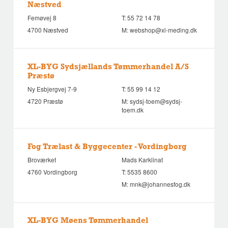
Næstved
Femøvej 8
T:
55 72 14 78
4700 Næstved
M:
webshop@xl-meding.dk
XL-BYG Sydsjællands Tømmerhandel A/S
Præstø
Ny Esbjergvej 7-9
T:
55 99 14 12
4720 Præstø
M:
sydsj-toem@sydsj-
toem.dk
Fog Trælast & Byggecenter - Vordingborg
Broværket
Mads Karklinat
4760 Vordingborg
T:
5535 8600
M:
mnk@johannesfog.dk
XL-BYG Møens Tømmerhandel