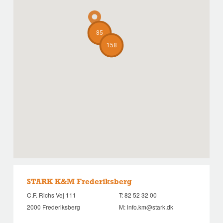
85
158
STARK K&M Frederiksberg
C.F. Richs Vej 111
T:
82 52 32 00
2000 Frederiksberg
M:
info.km@stark.dk