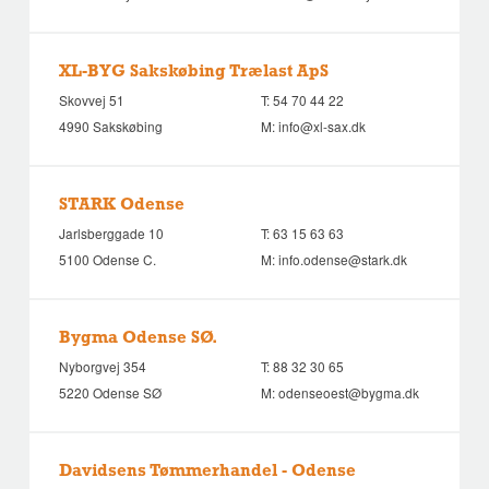
XL-BYG Sakskøbing Trælast ApS
Skovvej 51
T:
54 70 44 22
4990 Sakskøbing
M:
info@xl-sax.dk
STARK Odense
Jarlsberggade 10
T:
63 15 63 63
5100 Odense C.
M:
info.odense@stark.dk
Bygma Odense SØ.
Nyborgvej 354
T:
88 32 30 65
5220 Odense SØ
M:
odenseoest@bygma.dk
Davidsens Tømmerhandel - Odense