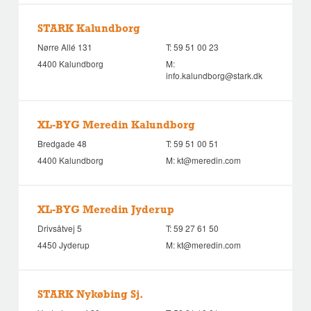
STARK Kalundborg
Nørre Allé 131
T:
59 51 00 23
4400 Kalundborg
M:
info.kalundborg@stark.dk
XL-BYG Meredin Kalundborg
Bredgade 48
T:
59 51 00 51
4400 Kalundborg
M:
kt@meredin.com
XL-BYG Meredin Jyderup
Drivsåtvej 5
T:
59 27 61 50
4450 Jyderup
M:
kt@meredin.com
STARK Nykøbing Sj.