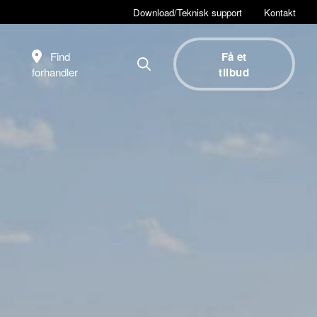
Download/Teknisk support
Kontakt
Find
Få et
forhandler
tilbud