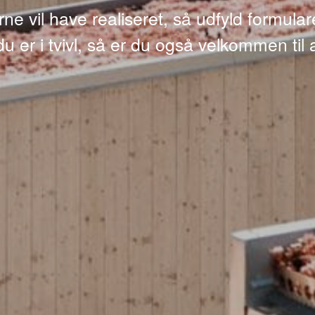
ne vil have realiseret, så udfyld formula
du er i tvivl, så er du også velkommen til 