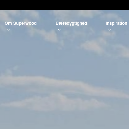
Om Superwood
Bæredygtighed
Inspiration