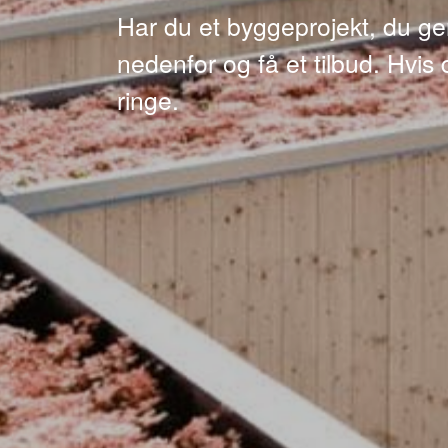
Har du et byggeprojekt, du ger
nedenfor og få et tilbud. Hvis 
ringe.