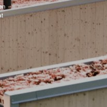
ren
at