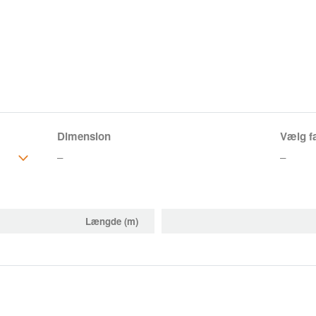
Dimension
Vælg f
–
–