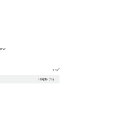
arve
2
0 m