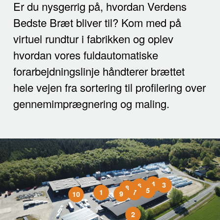
Er du nysgerrig på, hvordan Verdens
Bedste Bræt bliver til? Kom med på
virtuel rundtur i fabrikken og oplev
hvordan vores fuldautomatiske
forarbejdningslinje håndterer brættet
hele vejen fra sortering til profilering over
gennemimprægnering og maling.
4
3
6
8
5
1
7
9
10
2