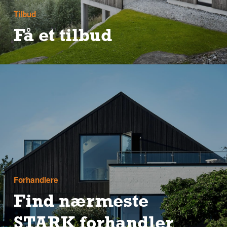
Tilbud
Få et tilbud
Har du et byggeprojekt, du gerne vil have
realiseret, så udfyld tilbudsformularen og vi
vender tilbage med et tilbud på dit projekt.
Forhandlere
Find nærmeste
STARK forhandler