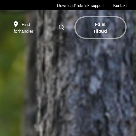
Download/Teknisk support
Kontakt
Find
Få et
forhandler
tilbud