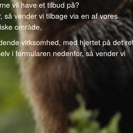
ne vil have et tilbud på?
så vender vi tilbage via en af vores
fiske område.
ændende virksomhed, med hjertet på det re
elv i formularen nedenfor, så vender vi