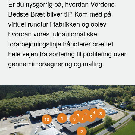
Er du nysgerrig på, hvordan Verdens
Bedste Bræt bliver til? Kom med på
virtuel rundtur i fabrikken og oplev
hvordan vores fuldautomatiske
forarbejdningslinje håndterer brættet
hele vejen fra sortering til profilering over
gennemimprægnering og maling.
4
3
6
8
5
1
7
9
10
2