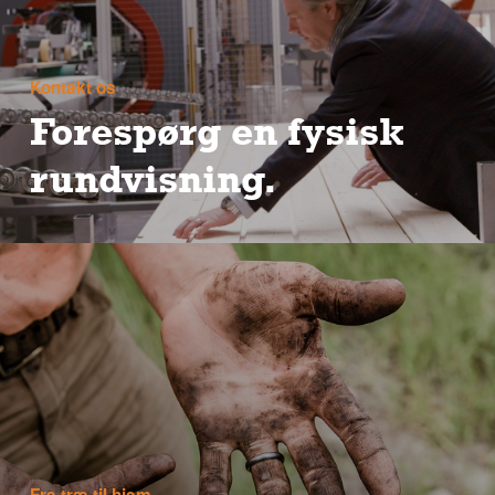
Kontakt os
Forespørg en fysisk
rundvisning.
Savner du stadig duften af savsmuld og følelsen
af nyhøvlet gran? Vi forstår dig. Kontakt os her
hvis du ønsker en fysisk rundvisning.