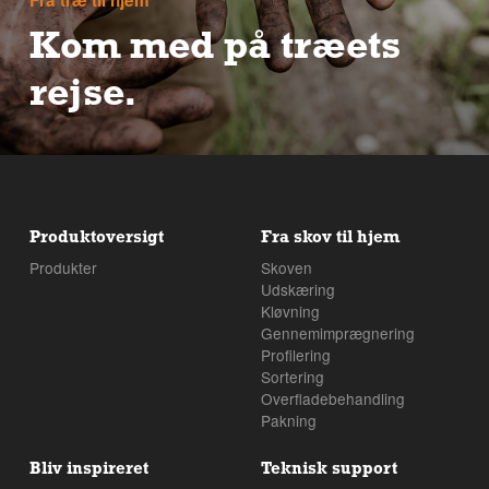
Fra træ til hjem
Kom med på træets
rejse.
Det er ikke ligegyldigt, hvorfra vores råmateriale
kommer, eller hvordan det bliver skovet inden det
lander på fabrikken. Følg træets rejse fra skov til
hjem.
Produktoversigt
Fra skov til hjem
Produkter
Skoven
Udskæring
Kløvning
Gennemimprægnering
Profilering
Sortering
Overfladebehandling
Pakning
Bliv inspireret
Teknisk support