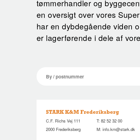
tømmerhandler og byggecent
en oversigt over vores Supe
har en dybdegående viden 
er lagerførende i dele af vor
STARK K&M Frederiksberg
C.F. Richs Vej 111
T:
82 52 32 00
2000 Frederiksberg
M:
info.km@stark.dk