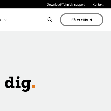
Download/Teknisk support
Kontakt
on
Få et tilbud
 dig
.