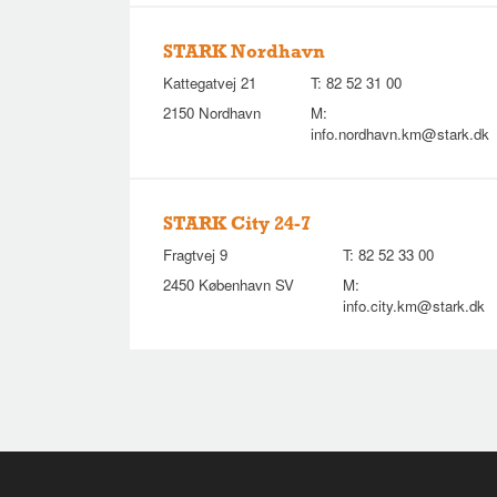
STARK Nordhavn
Kattegatvej 21
T:
82 52 31 00
2150 Nordhavn
M:
info.nordhavn.km@stark.dk
STARK City 24-7
Fragtvej 9
T:
82 52 33 00
2450 København SV
M:
info.city.km@stark.dk
STARK Glostrup
Fabriksparken 2
T:
43 96 00 64
2600 Glostrup
M:
info.kbh@stark.dk