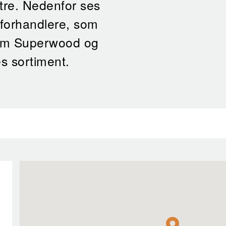
re. Nedenfor ses
rforhandlere, som
om Superwood og
es sortiment.