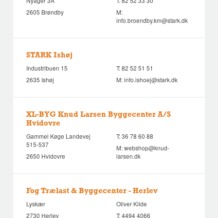
Nyager 3A
T:
82 52 33 30
2605 Brøndby
M:
info.broendby.km@stark.dk
STARK Ishøj
Industribuen 15
T:
82 52 51 51
2635 Ishøj
M:
info.ishoej@stark.dk
XL-BYG Knud Larsen Byggecenter A/S
Hvidovre
Gammel Køge Landevej
T:
36 78 60 88
515-537
M:
webshop@knud-
2650 Hvidovre
larsen.dk
Fog Trælast & Byggecenter - Herlev
Lyskær
Oliver Kilde
2730 Herlev
T:
4494 4066