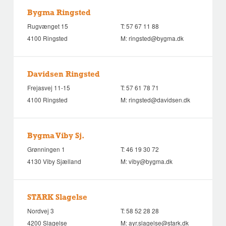
Bygma Ringsted
Rugvænget 15
T:
57 67 11 88
4100 Ringsted
M:
ringsted@bygma.dk
Davidsen Ringsted
Frejasvej 11-15
T:
57 61 78 71
4100 Ringsted
M:
ringsted@davidsen.dk
Bygma Viby Sj.
Grønningen 1
T:
46 19 30 72
4130 Viby Sjælland
M:
viby@bygma.dk
STARK Slagelse
Nordvej 3
T:
58 52 28 28
4200 Slagelse
M:
ayr.slagelse@stark.dk