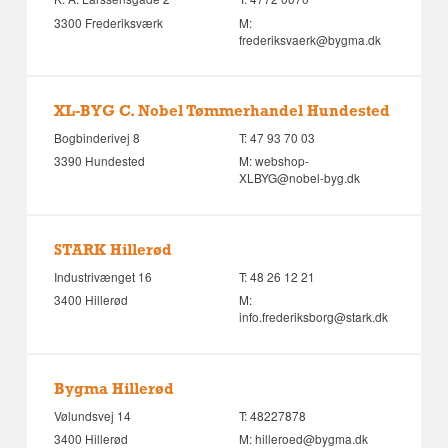
3300 Frederiksværk
M:
frederiksvaerk@bygma.dk
XL-BYG C. Nobel Tømmerhandel Hundested
Bogbinderivej 8
T:
47 93 70 03
3390 Hundested
M:
webshop-
XLBYG@nobel-byg.dk
STARK Hillerød
Industrivænget 16
T:
48 26 12 21
3400 Hillerød
M:
info.frederiksborg@stark.dk
Bygma Hillerød
Vølundsvej 14
T:
48227878
3400 Hillerød
M:
hilleroed@bygma.dk