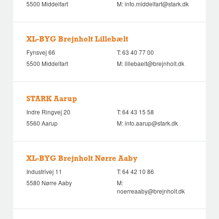
5500 Middelfart
M:
info.middelfart@stark.dk
XL-BYG Brejnholt Lillebælt
Fynsvej 66
T:
63 40 77 00
5500 Middelfart
M:
lillebaelt@brejnholt.dk
STARK Aarup
Indre Ringvej 20
T:
64 43 15 58
5560 Aarup
M:
info.aarup@stark.dk
XL-BYG Brejnholt Nørre Aaby
Industrivej 11
T:
64 42 10 86
5580 Nørre Aaby
M:
noerreaaby@brejnholt.dk