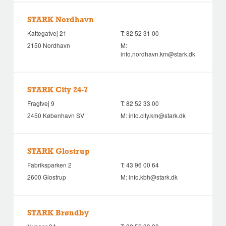
STARK Nordhavn
Kattegatvej 21
T:
82 52 31 00
2150 Nordhavn
M:
info.nordhavn.km@stark.dk
STARK City 24-7
Fragtvej 9
T:
82 52 33 00
2450 København SV
M:
info.city.km@stark.dk
STARK Glostrup
Fabriksparken 2
T:
43 96 00 64
2600 Glostrup
M:
info.kbh@stark.dk
STARK Brøndby