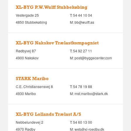
XL-BYG P.W. Wulff Stubbekøbing
Vestergade 25
T:
54 44 10 04
4850 Stubbekøbing
M:
bb@wulff.as
XL-BYG Nakskov Trælastkompagniet
Rødbyvej 87
T:
54 92 27 11
4900 Nakskov
M:
post@byggecenter.com
STARK Maribo
C.E. Christiansensvej 8
T:
54 78 19 88
4930 Maribo
M:
mst.maribo@stark.dk
XL-BYG Lollands Trælast A/S
Nebbelundevej 2
T:
54 60 13 00
4970 Rødby
M:
web@xl-roedby.dk