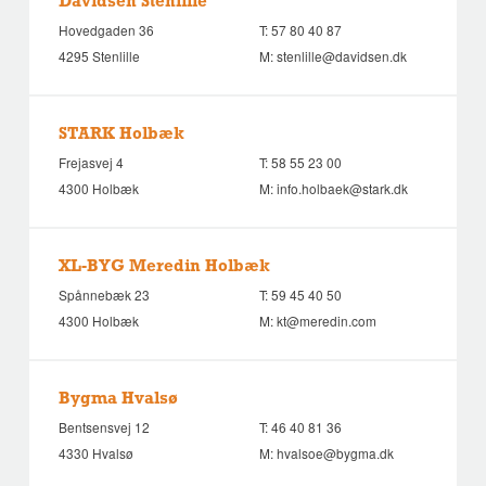
Davidsen Stenlille
Hovedgaden 36
T:
57 80 40 87
4295 Stenlille
M:
stenlille@davidsen.dk
STARK Holbæk
Frejasvej 4
T:
58 55 23 00
4300 Holbæk
M:
info.holbaek@stark.dk
XL-BYG Meredin Holbæk
Spånnebæk 23
T:
59 45 40 50
4300 Holbæk
M:
kt@meredin.com
Bygma Hvalsø
Bentsensvej 12
T:
46 40 81 36
4330 Hvalsø
M:
hvalsoe@bygma.dk