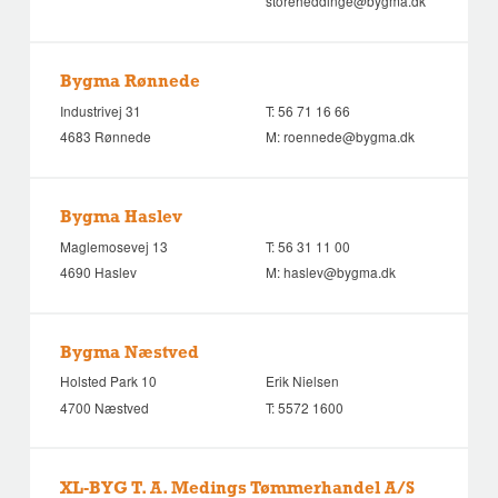
storeheddinge@bygma.dk
Bygma Rønnede
Industrivej 31
T:
56 71 16 66
4683 Rønnede
M:
roennede@bygma.dk
Bygma Haslev
Maglemosevej 13
T:
56 31 11 00
4690 Haslev
M:
haslev@bygma.dk
Bygma Næstved
Holsted Park 10
Erik Nielsen
4700 Næstved
T:
5572 1600
XL-BYG T. A. Medings Tømmerhandel A/S