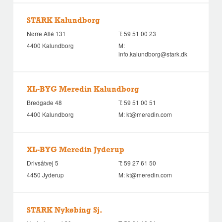
STARK Kalundborg
Nørre Allé 131
T:
59 51 00 23
4400 Kalundborg
M:
info.kalundborg@stark.dk
XL-BYG Meredin Kalundborg
Bredgade 48
T:
59 51 00 51
4400 Kalundborg
M:
kt@meredin.com
XL-BYG Meredin Jyderup
Drivsåtvej 5
T:
59 27 61 50
4450 Jyderup
M:
kt@meredin.com
STARK Nykøbing Sj.