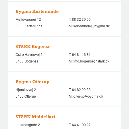
Bygma Kerteminde
Møllevangen 12
T:
88 32 30 50
5300 Kerteminde
M:
kerteminde@bygma.dk
STARK Bogense
Østre Havnevej 6
T:
64 81 16 81
5400 Bogense
M:
info.bogense@stark.dk
Bygma Otterup
Hjorslevvej 2
T:
64 82 22 33
5450 Otterup
M:
otterup@bygma.dk
STARK Middelfart
Lollandsgade 2
T:
64 41 00 27