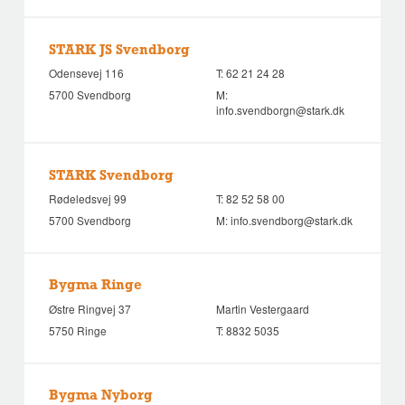
STARK JS Svendborg
Odensevej 116
T:
62 21 24 28
5700 Svendborg
M:
info.svendborgn@stark.dk
STARK Svendborg
Rødeledsvej 99
T:
82 52 58 00
5700 Svendborg
M:
info.svendborg@stark.dk
Bygma Ringe
Østre Ringvej 37
Martin Vestergaard
5750 Ringe
T:
8832 5035
Bygma Nyborg