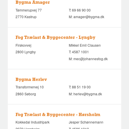
Bygma Amager
Tømmerupvej 77
T:
69 66 90 00
2770 Kastrup
M:
amager@bygma.dk
Fog Trælast & Byggecenter - Lyngby
Firskovvej
Mikkel Emil Clausen
2800 Lyngby
T:
4587 1001
M:
mec@johannesfog.dk
Bygma Herlev
Transformervej 10
T:
88 51 19 00
2860 Søborg
M:
herlev@bygma.dk
Fog Trælast & Byggecenter - Hørsholm
Kokkedal Industripark
Jesper Schønnemann
2970 Hørsholm
T:
4586 1010