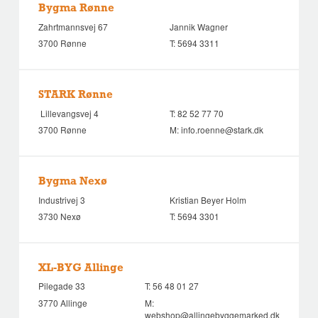
Bygma Rønne
Zahrtmannsvej 67
Jannik Wagner
3700 Rønne
T:
5694 3311
STARK Rønne
Lillevangsvej 4
T:
82 52 77 70
3700 Rønne
M:
info.roenne@stark.dk
Bygma Nexø
Industrivej 3
Kristian Beyer Holm
3730 Nexø
T:
5694 3301
XL-BYG Allinge
Pilegade 33
T:
56 48 01 27
3770 Allinge
M:
webshop@allingebyggemarked.dk