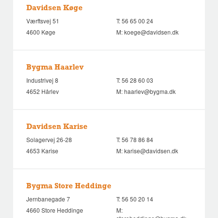
Davidsen Køge
Værftsvej 51
T:
56 65 00 24
4600 Køge
M:
koege@davidsen.dk
Bygma Haarlev
Industrivej 8
T:
56 28 60 03
4652 Hårlev
M:
haarlev@bygma.dk
Davidsen Karise
Solagervej 26-28
T:
56 78 86 84
4653 Karise
M:
karise@davidsen.dk
Bygma Store Heddinge
Jernbanegade 7
T:
56 50 20 14
4660 Store Heddinge
M: