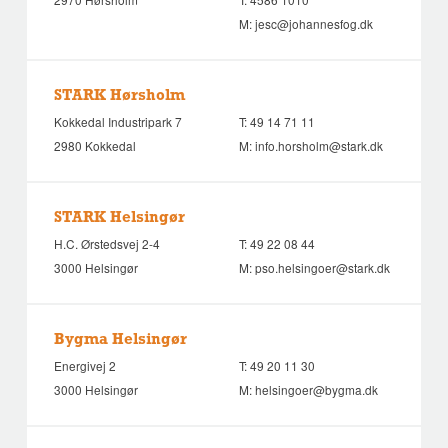
M:
jesc@johannesfog.dk
STARK Hørsholm
Kokkedal Industripark 7
T:
49 14 71 11
2980 Kokkedal
M:
info.horsholm@stark.dk
STARK Helsingør
H.C. Ørstedsvej 2-4
T:
49 22 08 44
3000 Helsingør
M:
pso.helsingoer@stark.dk
Bygma Helsingør
Energivej 2
T:
49 20 11 30
3000 Helsingør
M:
helsingoer@bygma.dk