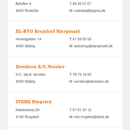
Bytoften 4
T:
46 35 07 07
4000 Roskilde
M:
roskilde@bygma.dk
XL-BYG Brejnholt Bjergmark
Hovedgaden 1A
T:
47 59 00 00
4050 Skibby
M:
webshop@bjergmark.dk
Davidsen A/S, Venslev
H.C. Vej 8, Venslev
T:
78 79 16 00
4050 Skibby
M:
venslev@davidsen.dk
STARK Ringsted
Næstvedvej 29
T:
57 61 20 12
4100 Ringsted
M:
info.ringsted@stark.dk