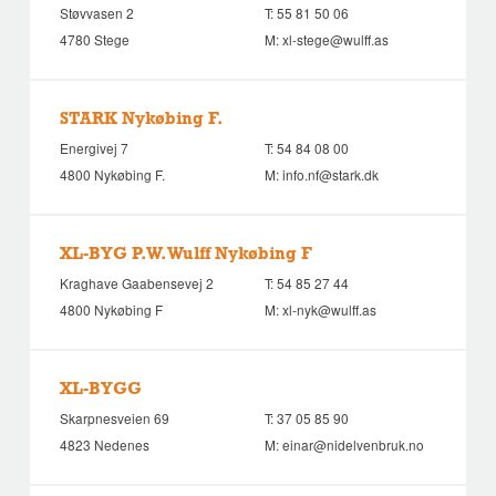
Støvvasen 2
T:
55 81 50 06
4780 Stege
M:
xl-stege@wulff.as
STARK Nykøbing F.
Energivej 7
T:
54 84 08 00
4800 Nykøbing F.
M:
info.nf@stark.dk
XL-BYG P.W. Wulff Nykøbing F
Kraghave Gaabensevej 2
T:
54 85 27 44
4800 Nykøbing F
M:
xl-nyk@wulff.as
XL-BYGG
Skarpnesveien 69
T:
37 05 85 90
4823 Nedenes
M:
einar@nidelvenbruk.no