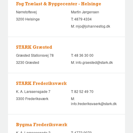
Fog Trælast & Byggecenter - Helsinge
Nørretoftevej
Martin Jørgensen
3200 Helsinge
T:
4879 4334
M:
mjo@johannesfog.dk
STARK Græsted
Græsted Stationsvej 78
T:
48 36 30 00
3230 Græsted
M:
info.graested@stark.dk
STARK Frederiksværk
K. A. Larssensgade 7
T:
82 52 49 70
3300 Frederiksværk
M:
info.frederiksvaerk@stark.dk
Bygma Frederiksværk
K. A. Larssensgade 2
T:
4772 0070