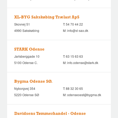
XL-BYG Sakskøbing Trælast ApS
Skovvej 51
T:
54 70 44 22
4990 Sakskøbing
M:
info@xl-sax.dk
STARK Odense
Jarlsberggade 10
T:
63 15 63 63
5100 Odense C.
M:
info.odense@stark.dk
Bygma Odense SØ.
Nyborgvej 354
T:
88 32 30 65
5220 Odense SØ
M:
odenseoest@bygma.dk
Davidsens Tømmerhandel - Odense