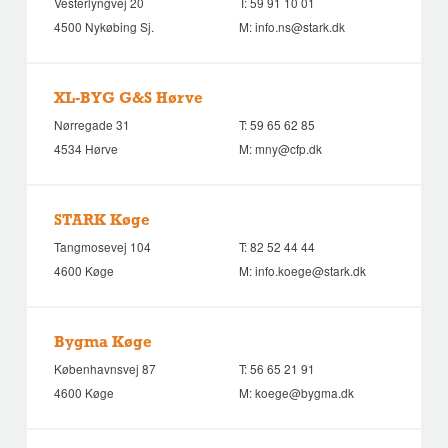
Vesterlyngvej 20
T:
59 91 10 01
4500 Nykøbing Sj.
M:
info.ns@stark.dk
XL-BYG G&S Hørve
Nørregade 31
T:
59 65 62 85
4534 Hørve
M:
mny@cfp.dk
STARK Køge
Tangmosevej 104
T:
82 52 44 44
4600 Køge
M:
info.koege@stark.dk
Bygma Køge
Københavnsvej 87
T:
56 65 21 91
4600 Køge
M:
koege@bygma.dk