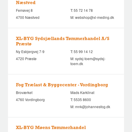
Næstved
Femøvej 8
T:
55 72 14 78
4700 Næstved
M:
webshop@xl-meding.dk
XL-BYG Sydsjællands Tømmerhandel A/S
Præstø
Ny Esbjergvej 7-9
T:
55 99 14 12
4720 Præstø
M:
sydsj-toem@sydsj-
toem.dk
Fog Trælast & Byggecenter - Vordingborg
Broværket
Mads Karklinat
4760 Vordingborg
T:
5535 8600
M:
mnk@johannesfog.dk
XL-BYG Møens Tømmerhandel