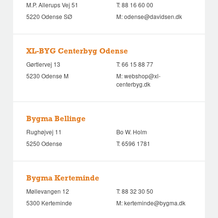
M.P. Allerups Vej 51
T:
88 16 60 00
5220 Odense SØ
M:
odense@davidsen.dk
XL-BYG Centerbyg Odense
Gørtlervej 13
T:
66 15 88 77
5230 Odense M
M:
webshop@xl-
centerbyg.dk
Bygma Bellinge
Rughøjvej 11
Bo W. Holm
5250 Odense
T:
6596 1781
Bygma Kerteminde
Møllevangen 12
T:
88 32 30 50
5300 Kerteminde
M:
kerteminde@bygma.dk