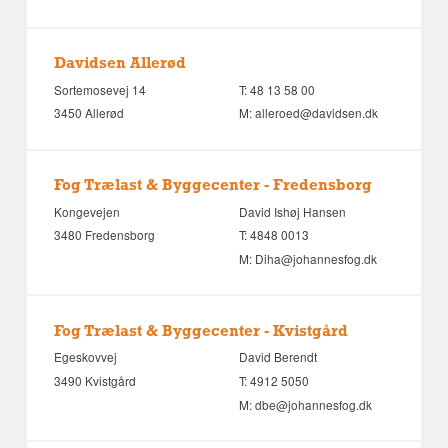
Davidsen Allerød
Sortemosevej 14
T:
48 13 58 00
3450 Allerød
M:
alleroed@davidsen.dk
Fog Trælast & Byggecenter - Fredensborg
Kongevejen
David Ishøj Hansen
3480 Fredensborg
T:
4848 0013
M:
Diha@johannesfog.dk
Fog Trælast & Byggecenter - Kvistgård
Egeskovvej
David Berendt
3490 Kvistgård
T:
4912 5050
M:
dbe@johannesfog.dk