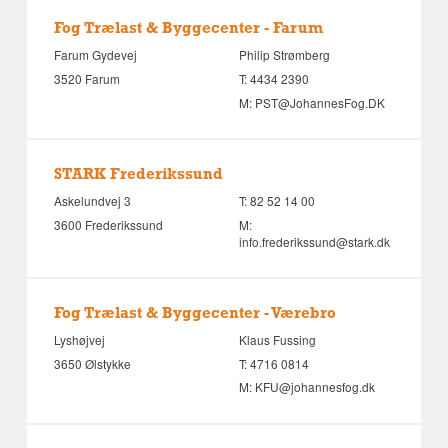
Fog Trælast & Byggecenter - Farum
Farum Gydevej
Philip Strømberg
3520 Farum
T:
4434 2390
M:
PST@JohannesFog.DK
STARK Frederikssund
Askelundvej 3
T:
82 52 14 00
3600 Frederikssund
M:
info.frederikssund@stark.dk
Fog Trælast & Byggecenter - Værebro
Lyshøjvej
Klaus Fussing
3650 Ølstykke
T:
4716 0814
M:
KFU@johannesfog.dk