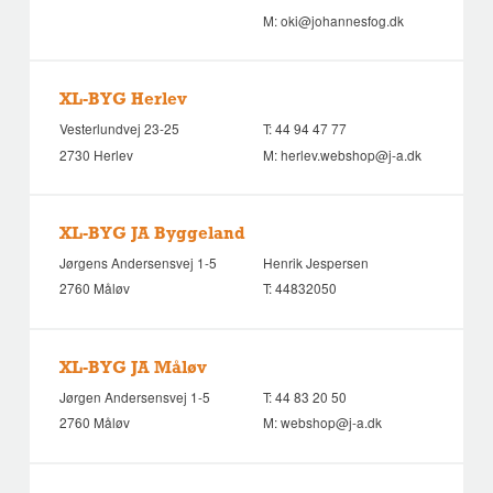
M:
oki@johannesfog.dk
XL-BYG Herlev
Vesterlundvej 23-25
T:
44 94 47 77
2730 Herlev
M:
herlev.webshop@j-a.dk
XL-BYG JA Byggeland
Jørgens Andersensvej 1-5
Henrik Jespersen
2760 Måløv
T:
44832050
XL-BYG JA Måløv
Jørgen Andersensvej 1-5
T:
44 83 20 50
2760 Måløv
M:
webshop@j-a.dk