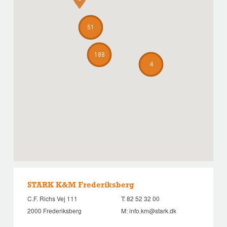
51
188
4
STARK K&M Frederiksberg
C.F. Richs Vej 111
T:
82 52 32 00
2000 Frederiksberg
M:
info.km@stark.dk