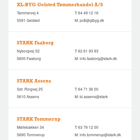
XL-BYG Gelsted Tømmerhandel A/S
Tømmervej 4
T:
64 49 12 16
5591 Gelsted
M:
pc8@gtbyg.dk
STARK Faaborg
Nyborgvej 52
T:
62 61 93 93
5600 Faaborg
M:
info.faaborg@stark.dk
STARK Assens
Sdr. Ringvej 25
T:
64 71 36 00
5610 Assens
M:
bl.assens@stark
STARK Tommerup
Møllebakken 34
T:
63 76 12 00
5690 Tommerup
M:
info.tommerup@stark.dk