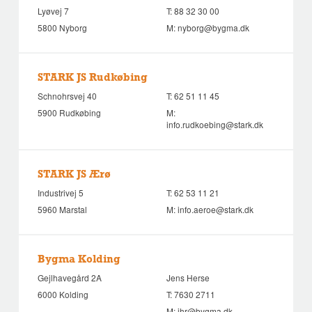
Lyøvej 7
T:
88 32 30 00
5800 Nyborg
M:
nyborg@bygma.dk
STARK JS Rudkøbing
Schnohrsvej 40
T:
62 51 11 45
5900 Rudkøbing
M:
info.rudkoebing@stark.dk
STARK JS Ærø
Industrivej 5
T:
62 53 11 21
5960 Marstal
M:
info.aeroe@stark.dk
Bygma Kolding
Gejlhavegård 2A
Jens Herse
6000 Kolding
T:
7630 2711
M:
jhr@bygma.dk