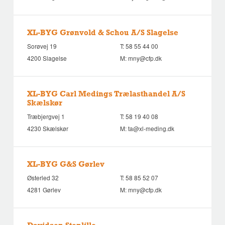
XL-BYG Grønvold & Schou A/S Slagelse
Sorøvej 19
T:
58 55 44 00
4200 Slagelse
M:
mny@cfp.dk
XL-BYG Carl Medings Trælasthandel A/S
Skælskør
Træbjergvej 1
T:
58 19 40 08
4230 Skælskør
M:
ta@xl-meding.dk
XL-BYG G&S Gørlev
Østerled 32
T:
58 85 52 07
4281 Gørlev
M:
mny@cfp.dk