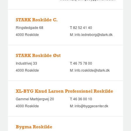
STARK Roskilde C.
Ringstedgade 68
T:
82 52 41 40
4000 Roskilde
M:
info.ledreborg@stark.dk
STARK Roskilde Øst
Industrivej 33
T:
46 75 78 00
4000 Roskilde
M:
info.roskilde@stark.dk
XL-BYG Knud Larsen Professionel Roskilde
Gammel Marbjergvej 20
T:
46 36 00 10
4000 Roskilde
M:
info@byggecenter.dk
Bygma Roskilde