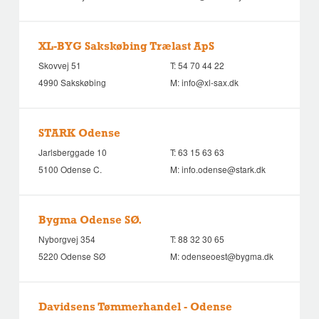
XL-BYG Sakskøbing Trælast ApS
Skovvej 51
T:
54 70 44 22
4990 Sakskøbing
M:
info@xl-sax.dk
STARK Odense
Jarlsberggade 10
T:
63 15 63 63
5100 Odense C.
M:
info.odense@stark.dk
Bygma Odense SØ.
Nyborgvej 354
T:
88 32 30 65
5220 Odense SØ
M:
odenseoest@bygma.dk
Davidsens Tømmerhandel - Odense