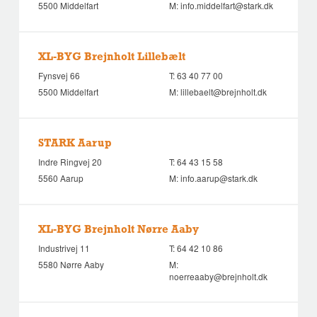
5500 Middelfart
M:
info.middelfart@stark.dk
XL-BYG Brejnholt Lillebælt
Fynsvej 66
T:
63 40 77 00
5500 Middelfart
M:
lillebaelt@brejnholt.dk
STARK Aarup
Indre Ringvej 20
T:
64 43 15 58
5560 Aarup
M:
info.aarup@stark.dk
XL-BYG Brejnholt Nørre Aaby
Industrivej 11
T:
64 42 10 86
5580 Nørre Aaby
M:
noerreaaby@brejnholt.dk