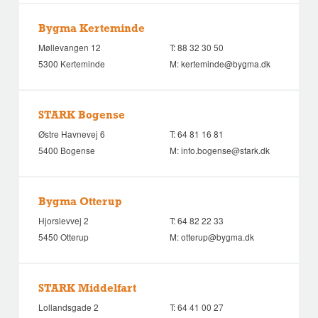
Bygma Kerteminde
Møllevangen 12
T:
88 32 30 50
5300 Kerteminde
M:
kerteminde@bygma.dk
STARK Bogense
Østre Havnevej 6
T:
64 81 16 81
5400 Bogense
M:
info.bogense@stark.dk
Bygma Otterup
Hjorslevvej 2
T:
64 82 22 33
5450 Otterup
M:
otterup@bygma.dk
STARK Middelfart
Lollandsgade 2
T:
64 41 00 27