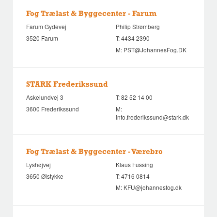
Fog Trælast & Byggecenter - Farum
Farum Gydevej
Philip Strømberg
3520 Farum
T:
4434 2390
M:
PST@JohannesFog.DK
STARK Frederikssund
Askelundvej 3
T:
82 52 14 00
3600 Frederikssund
M:
info.frederikssund@stark.dk
Fog Trælast & Byggecenter - Værebro
Lyshøjvej
Klaus Fussing
3650 Ølstykke
T:
4716 0814
M:
KFU@johannesfog.dk