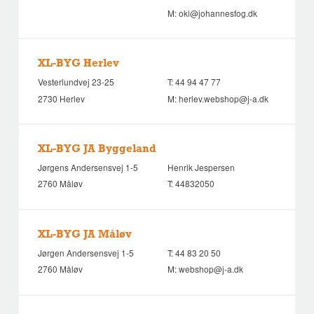
M:
oki@johannesfog.dk
XL-BYG Herlev
Vesterlundvej 23-25
T:
44 94 47 77
2730 Herlev
M:
herlev.webshop@j-a.dk
XL-BYG JA Byggeland
Jørgens Andersensvej 1-5
Henrik Jespersen
2760 Måløv
T:
44832050
XL-BYG JA Måløv
Jørgen Andersensvej 1-5
T:
44 83 20 50
2760 Måløv
M:
webshop@j-a.dk