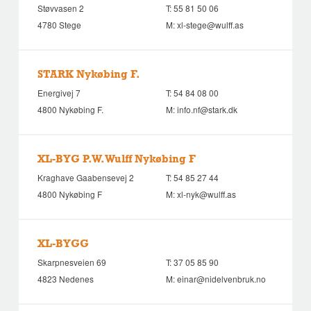
Støvvasen 2
T:
55 81 50 06
4780 Stege
M:
xl-stege@wulff.as
STARK Nykøbing F.
Energivej 7
T:
54 84 08 00
4800 Nykøbing F.
M:
info.nf@stark.dk
XL-BYG P.W. Wulff Nykøbing F
Kraghave Gaabensevej 2
T:
54 85 27 44
4800 Nykøbing F
M:
xl-nyk@wulff.as
XL-BYGG
Skarpnesveien 69
T:
37 05 85 90
4823 Nedenes
M:
einar@nidelvenbruk.no