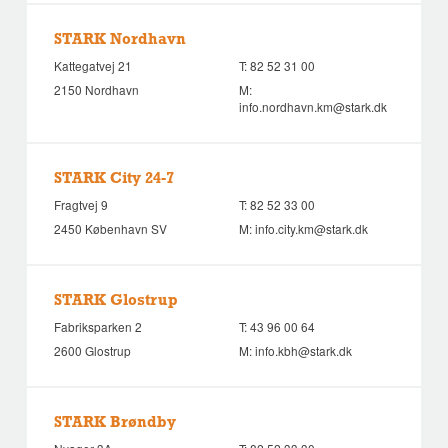
STARK Nordhavn
Kattegatvej 21
T:
82 52 31 00
2150 Nordhavn
M:
info.nordhavn.km@stark.dk
STARK City 24-7
Fragtvej 9
T:
82 52 33 00
2450 København SV
M:
info.city.km@stark.dk
STARK Glostrup
Fabriksparken 2
T:
43 96 00 64
2600 Glostrup
M:
info.kbh@stark.dk
STARK Brøndby