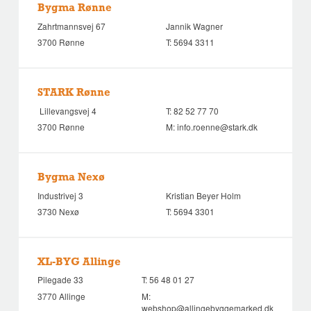
Bygma Rønne
Zahrtmannsvej 67
Jannik Wagner
3700 Rønne
T:
5694 3311
STARK Rønne
Lillevangsvej 4
T:
82 52 77 70
3700 Rønne
M:
info.roenne@stark.dk
Bygma Nexø
Industrivej 3
Kristian Beyer Holm
3730 Nexø
T:
5694 3301
XL-BYG Allinge
Pilegade 33
T:
56 48 01 27
3770 Allinge
M:
webshop@allingebyggemarked.dk