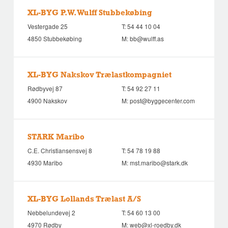
XL-BYG P.W. Wulff Stubbekøbing
Vestergade 25
T:
54 44 10 04
4850 Stubbekøbing
M:
bb@wulff.as
XL-BYG Nakskov Trælastkompagniet
Rødbyvej 87
T:
54 92 27 11
4900 Nakskov
M:
post@byggecenter.com
STARK Maribo
C.E. Christiansensvej 8
T:
54 78 19 88
4930 Maribo
M:
mst.maribo@stark.dk
XL-BYG Lollands Trælast A/S
Nebbelundevej 2
T:
54 60 13 00
4970 Rødby
M:
web@xl-roedby.dk