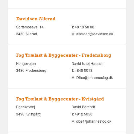
Davidsen Allerød
Sortemosevej 14
T:
48 13 58 00
3450 Allerød
M:
alleroed@davidsen.dk
Fog Trælast & Byggecenter - Fredensborg
Kongevejen
David Ishøj Hansen
3480 Fredensborg
T:
4848 0013
M:
Diha@johannesfog.dk
Fog Trælast & Byggecenter - Kvistgård
Egeskovvej
David Berendt
3490 Kvistgård
T:
4912 5050
M:
dbe@johannesfog.dk