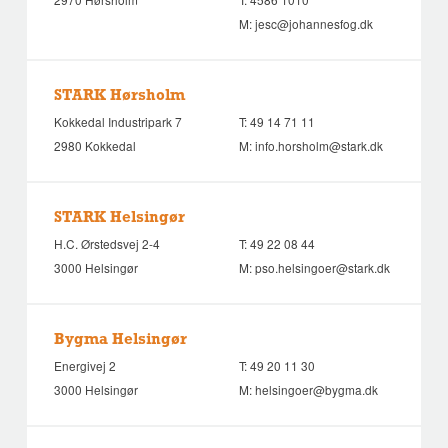
M:
jesc@johannesfog.dk
STARK Hørsholm
Kokkedal Industripark 7
T:
49 14 71 11
2980 Kokkedal
M:
info.horsholm@stark.dk
STARK Helsingør
H.C. Ørstedsvej 2-4
T:
49 22 08 44
3000 Helsingør
M:
pso.helsingoer@stark.dk
Bygma Helsingør
Energivej 2
T:
49 20 11 30
3000 Helsingør
M:
helsingoer@bygma.dk