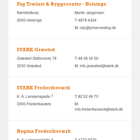
Fog Trælast & Byggecenter - Helsinge
Nørretoftevej
Martin Jørgensen
3200 Helsinge
T:
4879 4334
M:
mjo@johannesfog.dk
STARK Græsted
Græsted Stationsvej 78
T:
48 36 30 00
3230 Græsted
M:
info.graested@stark.dk
STARK Frederiksværk
K. A. Larssensgade 7
T:
82 52 49 70
3300 Frederiksværk
M:
info.frederiksvaerk@stark.dk
Bygma Frederiksværk
K. A. Larssensgade 2
T:
4772 0070