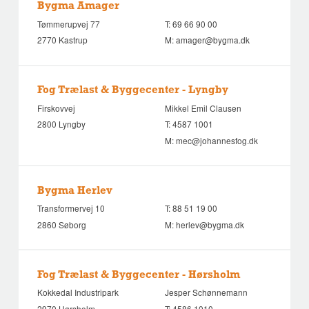
Bygma Amager
Tømmerupvej 77
T:
69 66 90 00
2770 Kastrup
M:
amager@bygma.dk
Fog Trælast & Byggecenter - Lyngby
Firskovvej
Mikkel Emil Clausen
2800 Lyngby
T:
4587 1001
M:
mec@johannesfog.dk
Bygma Herlev
Transformervej 10
T:
88 51 19 00
2860 Søborg
M:
herlev@bygma.dk
Fog Trælast & Byggecenter - Hørsholm
Kokkedal Industripark
Jesper Schønnemann
2970 Hørsholm
T:
4586 1010