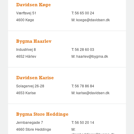
Davidsen Køge
Værftsvej 51
T:
56 65 00 24
4600 Køge
M:
koege@davidsen.dk
Bygma Haarlev
Industrivej 8
T:
56 28 60 03
4652 Hårlev
M:
haarlev@bygma.dk
Davidsen Karise
Solagervej 26-28
T:
56 78 86 84
4653 Karise
M:
karise@davidsen.dk
Bygma Store Heddinge
Jernbanegade 7
T:
56 50 20 14
4660 Store Heddinge
M: