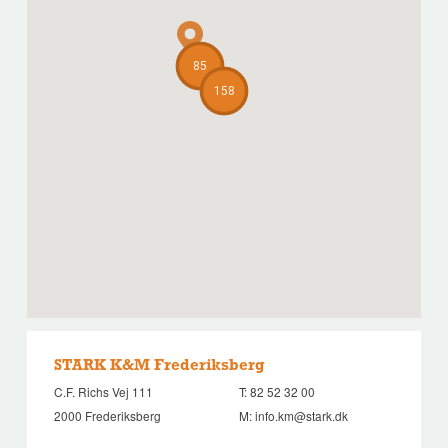
85
158
STARK K&M Frederiksberg
C.F. Richs Vej 111
T:
82 52 32 00
2000 Frederiksberg
M:
info.km@stark.dk