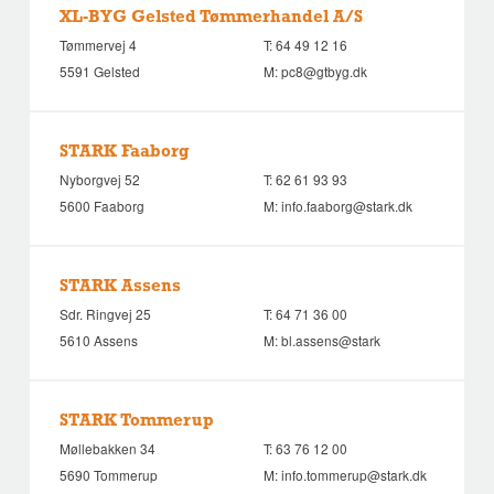
XL-BYG Gelsted Tømmerhandel A/S
Tømmervej 4
T:
64 49 12 16
5591 Gelsted
M:
pc8@gtbyg.dk
STARK Faaborg
Nyborgvej 52
T:
62 61 93 93
5600 Faaborg
M:
info.faaborg@stark.dk
STARK Assens
Sdr. Ringvej 25
T:
64 71 36 00
5610 Assens
M:
bl.assens@stark
STARK Tommerup
Møllebakken 34
T:
63 76 12 00
5690 Tommerup
M:
info.tommerup@stark.dk