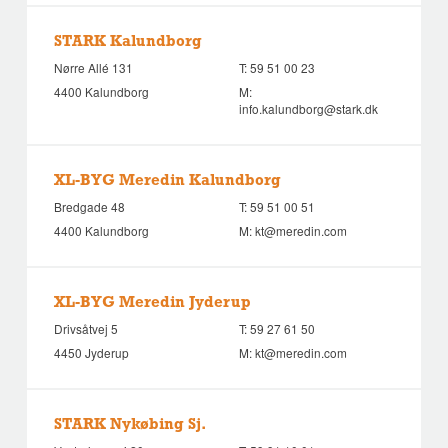
STARK Kalundborg
Nørre Allé 131
T:
59 51 00 23
4400 Kalundborg
M:
info.kalundborg@stark.dk
XL-BYG Meredin Kalundborg
Bredgade 48
T:
59 51 00 51
4400 Kalundborg
M:
kt@meredin.com
XL-BYG Meredin Jyderup
Drivsåtvej 5
T:
59 27 61 50
4450 Jyderup
M:
kt@meredin.com
STARK Nykøbing Sj.