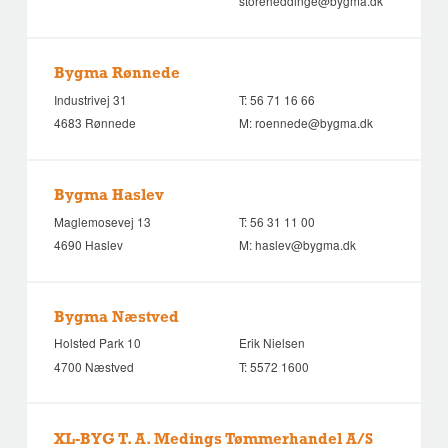
storeheddinge@bygma.dk
Bygma Rønnede
Industrivej 31
T:
56 71 16 66
4683 Rønnede
M:
roennede@bygma.dk
Bygma Haslev
Maglemosevej 13
T:
56 31 11 00
4690 Haslev
M:
haslev@bygma.dk
Bygma Næstved
Holsted Park 10
Erik Nielsen
4700 Næstved
T:
5572 1600
XL-BYG T. A. Medings Tømmerhandel A/S