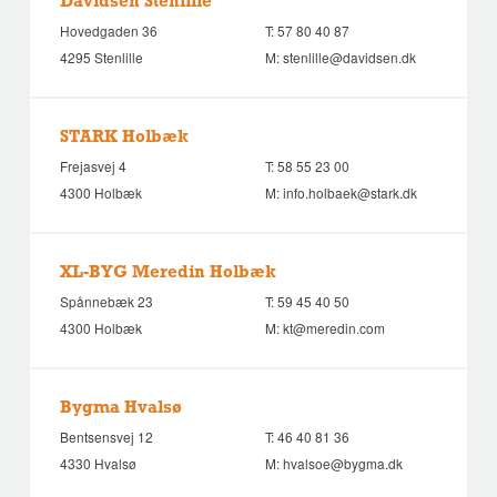
Davidsen Stenlille
Hovedgaden 36
T:
57 80 40 87
4295 Stenlille
M:
stenlille@davidsen.dk
STARK Holbæk
Frejasvej 4
T:
58 55 23 00
4300 Holbæk
M:
info.holbaek@stark.dk
XL-BYG Meredin Holbæk
Spånnebæk 23
T:
59 45 40 50
4300 Holbæk
M:
kt@meredin.com
Bygma Hvalsø
Bentsensvej 12
T:
46 40 81 36
4330 Hvalsø
M:
hvalsoe@bygma.dk