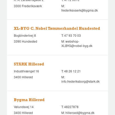
3300 Frederiksværk
M:
frederiksvaerk@bygma.dk
XL-BYG C. Nobel Tømmerhandel Hundested
Bogbinderivej 8
T:
47 93 70 03
3390 Hundested
M:
webshop-
XLBYG@nobel-byg.dk
STARK Hillerød
Industrivænget 16
T:
48 26 12 21
3400 Hillerød
M:
info.frederiksborg@stark.dk
Bygma Hillerød
Vølundsvej 14
T:
48227878
3400 Hillerød
M:
hilleroed@bygma.dk