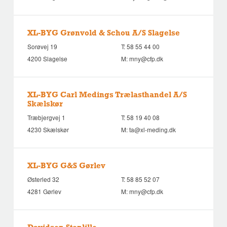
XL-BYG Grønvold & Schou A/S Slagelse
Sorøvej 19
T:
58 55 44 00
4200 Slagelse
M:
mny@cfp.dk
XL-BYG Carl Medings Trælasthandel A/S
Skælskør
Træbjergvej 1
T:
58 19 40 08
4230 Skælskør
M:
ta@xl-meding.dk
XL-BYG G&S Gørlev
Østerled 32
T:
58 85 52 07
4281 Gørlev
M:
mny@cfp.dk