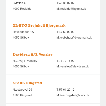
Bytoften 4
T:
46 35 07 07
4000 Roskilde
M:
roskilde@bygma.dk
XL-BYG Brejnholt Bjergmark
Hovedgaden 1A
T:
47 59 00 00
4050 Skibby
M:
webshop@bjergmark.dk
Davidsen A/S, Venslev
H.C. Vej 8, Venslev
T:
78 79 16 00
4050 Skibby
M:
venslev@davidsen.dk
STARK Ringsted
Næstvedvej 29
T:
57 61 20 12
4100 Ringsted
M:
info.ringsted@stark.dk