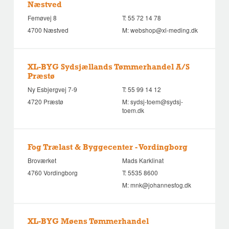
Næstved
Femøvej 8
T:
55 72 14 78
4700 Næstved
M:
webshop@xl-meding.dk
XL-BYG Sydsjællands Tømmerhandel A/S
Præstø
Ny Esbjergvej 7-9
T:
55 99 14 12
4720 Præstø
M:
sydsj-toem@sydsj-
toem.dk
Fog Trælast & Byggecenter - Vordingborg
Broværket
Mads Karklinat
4760 Vordingborg
T:
5535 8600
M:
mnk@johannesfog.dk
XL-BYG Møens Tømmerhandel