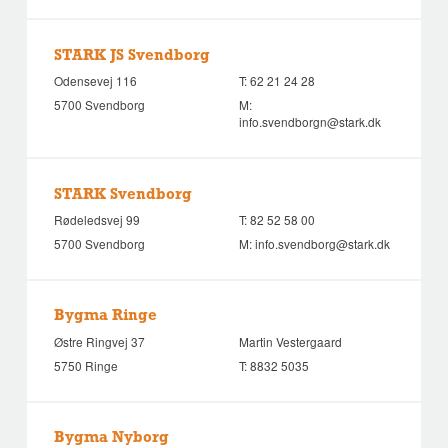
STARK JS Svendborg
Odensevej 116
T:
62 21 24 28
5700 Svendborg
M:
info.svendborgn@stark.dk
STARK Svendborg
Rødeledsvej 99
T:
82 52 58 00
5700 Svendborg
M:
info.svendborg@stark.dk
Bygma Ringe
Østre Ringvej 37
Martin Vestergaard
5750 Ringe
T:
8832 5035
Bygma Nyborg