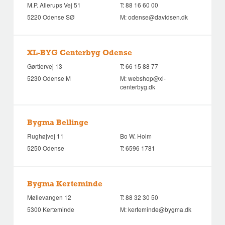
M.P. Allerups Vej 51
T:
88 16 60 00
5220 Odense SØ
M:
odense@davidsen.dk
XL-BYG Centerbyg Odense
Gørtlervej 13
T:
66 15 88 77
5230 Odense M
M:
webshop@xl-
centerbyg.dk
Bygma Bellinge
Rughøjvej 11
Bo W. Holm
5250 Odense
T:
6596 1781
Bygma Kerteminde
Møllevangen 12
T:
88 32 30 50
5300 Kerteminde
M:
kerteminde@bygma.dk