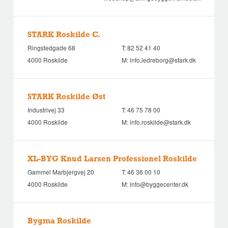
STARK Roskilde C.
Ringstedgade 68
T:
82 52 41 40
4000 Roskilde
M:
info.ledreborg@stark.dk
STARK Roskilde Øst
Industrivej 33
T:
46 75 78 00
4000 Roskilde
M:
info.roskilde@stark.dk
XL-BYG Knud Larsen Professionel Roskilde
Gammel Marbjergvej 20
T:
46 36 00 10
4000 Roskilde
M:
info@byggecenter.dk
Bygma Roskilde