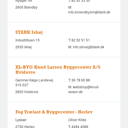
Nyager 3A
T:
82 52 33 30
2605 Brøndby
M:
info.broendby.km@stark.dk
STARK Ishøj
Industribuen 15
T:
82 52 51 51
2635 Ishøj
M:
info.ishoej@stark.dk
XL-BYG Knud Larsen Byggecenter A/S
Hvidovre
Gammel Køge Landevej
T:
36 78 60 88
515-537
M:
webshop@knud-
2650 Hvidovre
larsen.dk
Fog Trælast & Byggecenter - Herlev
Lyskær
Oliver Kilde
2730 Herlev
T:
4494 4066