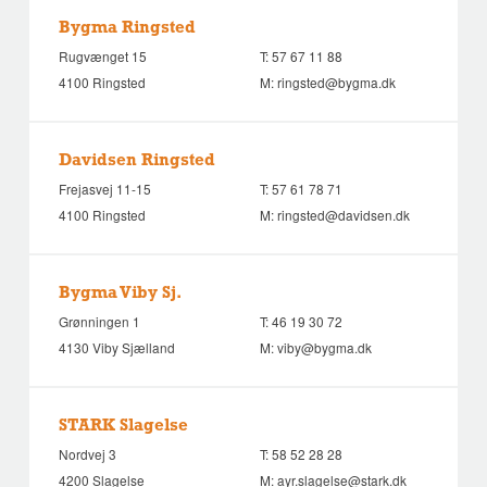
Bygma Ringsted
Rugvænget 15
T:
57 67 11 88
4100 Ringsted
M:
ringsted@bygma.dk
Davidsen Ringsted
Frejasvej 11-15
T:
57 61 78 71
4100 Ringsted
M:
ringsted@davidsen.dk
Bygma Viby Sj.
Grønningen 1
T:
46 19 30 72
4130 Viby Sjælland
M:
viby@bygma.dk
STARK Slagelse
Nordvej 3
T:
58 52 28 28
4200 Slagelse
M:
ayr.slagelse@stark.dk