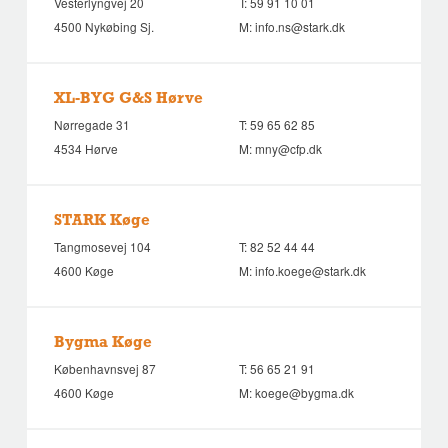
Vesterlyngvej 20
T:
59 91 10 01
4500 Nykøbing Sj.
M:
info.ns@stark.dk
XL-BYG G&S Hørve
Nørregade 31
T:
59 65 62 85
4534 Hørve
M:
mny@cfp.dk
STARK Køge
Tangmosevej 104
T:
82 52 44 44
4600 Køge
M:
info.koege@stark.dk
Bygma Køge
Københavnsvej 87
T:
56 65 21 91
4600 Køge
M:
koege@bygma.dk