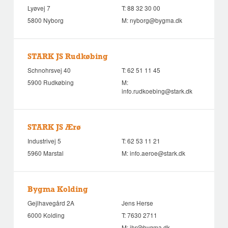
Lyøvej 7
T:
88 32 30 00
5800 Nyborg
M:
nyborg@bygma.dk
STARK JS Rudkøbing
Schnohrsvej 40
T:
62 51 11 45
5900 Rudkøbing
M:
info.rudkoebing@stark.dk
STARK JS Ærø
Industrivej 5
T:
62 53 11 21
5960 Marstal
M:
info.aeroe@stark.dk
Bygma Kolding
Gejlhavegård 2A
Jens Herse
6000 Kolding
T:
7630 2711
M:
jhr@bygma.dk