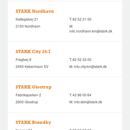
STARK Nordhavn
Kattegatvej 21
T:
82 52 31 00
2150 Nordhavn
M:
info.nordhavn.km@stark.dk
STARK City 24-7
Fragtvej 9
T:
82 52 33 00
2450 København SV
M:
info.city.km@stark.dk
STARK Glostrup
Fabriksparken 2
T:
43 96 00 64
2600 Glostrup
M:
info.kbh@stark.dk
STARK Brøndby