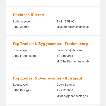
Davidsen Allerød
Sortemosevej 14
T:
48 13 58 00
3450 Allerød
M:
alleroed@davidsen.dk
Fog Trælast & Byggecenter - Fredensborg
Kongevejen
David Ishøj Hansen
3480 Fredensborg
T:
4848 0013
M:
Diha@johannesfog.dk
Fog Trælast & Byggecenter - Kvistgård
Egeskovvej
David Berendt
3490 Kvistgård
T:
4912 5050
M:
dbe@johannesfog.dk