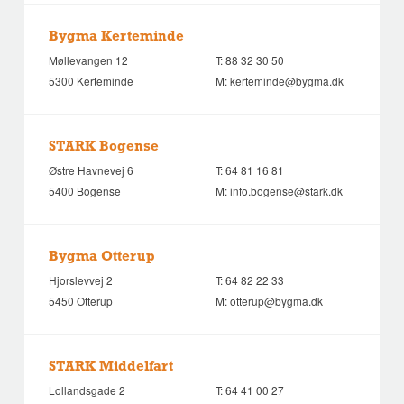
Bygma Kerteminde
Møllevangen 12
T:
88 32 30 50
5300 Kerteminde
M:
kerteminde@bygma.dk
STARK Bogense
Østre Havnevej 6
T:
64 81 16 81
5400 Bogense
M:
info.bogense@stark.dk
Bygma Otterup
Hjorslevvej 2
T:
64 82 22 33
5450 Otterup
M:
otterup@bygma.dk
STARK Middelfart
Lollandsgade 2
T:
64 41 00 27