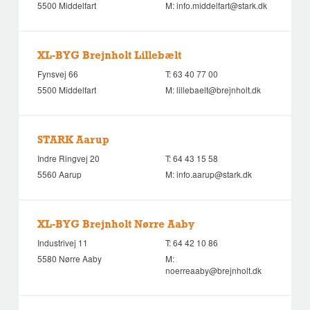
5500 Middelfart
M:
info.middelfart@stark.dk
XL-BYG Brejnholt Lillebælt
Fynsvej 66
T:
63 40 77 00
5500 Middelfart
M:
lillebaelt@brejnholt.dk
STARK Aarup
Indre Ringvej 20
T:
64 43 15 58
5560 Aarup
M:
info.aarup@stark.dk
XL-BYG Brejnholt Nørre Aaby
Industrivej 11
T:
64 42 10 86
5580 Nørre Aaby
M:
noerreaaby@brejnholt.dk