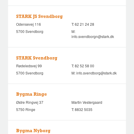
STARK JS Svendborg
Odensevej 116
T:
62 21 24 28
5700 Svendborg
M:
info.svendborgn@stark.dk
STARK Svendborg
Rødeledsvej 99
T:
82 52 58 00
5700 Svendborg
M:
info.svendborg@stark.dk
Bygma Ringe
Østre Ringvej 37
Martin Vestergaard
5750 Ringe
T:
8832 5035
Bygma Nyborg