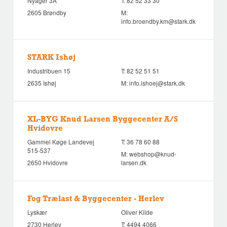
Nyager 3A
T:
82 52 33 30
2605 Brøndby
M:
info.broendby.km@stark.dk
STARK Ishøj
Industribuen 15
T:
82 52 51 51
2635 Ishøj
M:
info.ishoej@stark.dk
XL-BYG Knud Larsen Byggecenter A/S
Hvidovre
Gammel Køge Landevej
T:
36 78 60 88
515-537
M:
webshop@knud-
2650 Hvidovre
larsen.dk
Fog Trælast & Byggecenter - Herlev
Lyskær
Oliver Kilde
2730 Herlev
T:
4494 4066