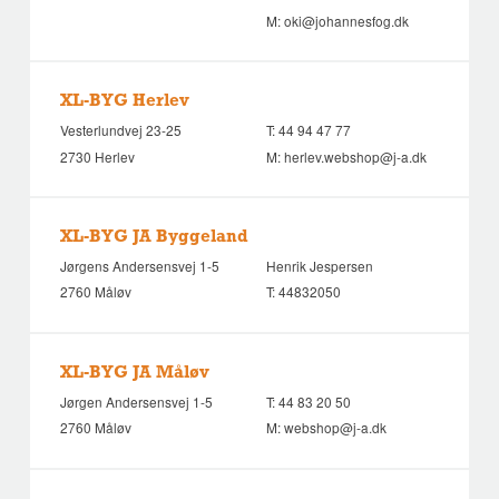
M:
oki@johannesfog.dk
XL-BYG Herlev
Vesterlundvej 23-25
T:
44 94 47 77
2730 Herlev
M:
herlev.webshop@j-a.dk
XL-BYG JA Byggeland
Jørgens Andersensvej 1-5
Henrik Jespersen
2760 Måløv
T:
44832050
XL-BYG JA Måløv
Jørgen Andersensvej 1-5
T:
44 83 20 50
2760 Måløv
M:
webshop@j-a.dk