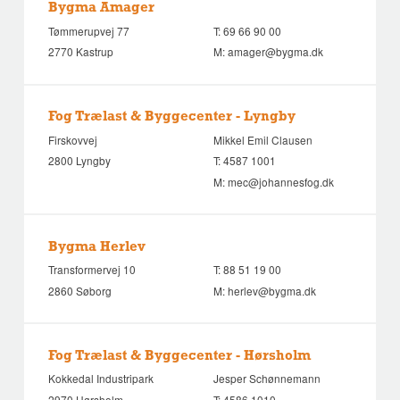
Bygma Amager
Tømmerupvej 77
T:
69 66 90 00
2770 Kastrup
M:
amager@bygma.dk
Fog Trælast & Byggecenter - Lyngby
Firskovvej
Mikkel Emil Clausen
2800 Lyngby
T:
4587 1001
M:
mec@johannesfog.dk
Bygma Herlev
Transformervej 10
T:
88 51 19 00
2860 Søborg
M:
herlev@bygma.dk
Fog Trælast & Byggecenter - Hørsholm
Kokkedal Industripark
Jesper Schønnemann
2970 Hørsholm
T:
4586 1010