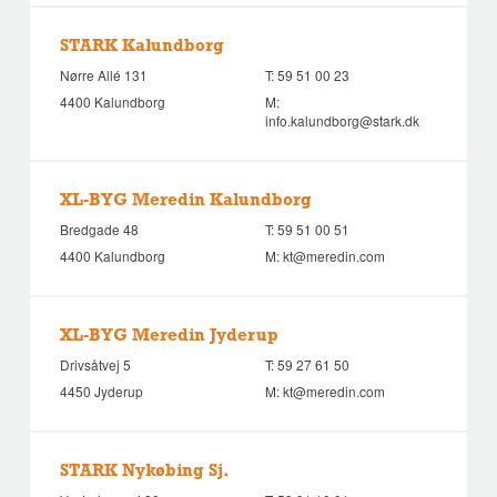
STARK Kalundborg
Nørre Allé 131
T:
59 51 00 23
4400 Kalundborg
M:
info.kalundborg@stark.dk
XL-BYG Meredin Kalundborg
Bredgade 48
T:
59 51 00 51
4400 Kalundborg
M:
kt@meredin.com
XL-BYG Meredin Jyderup
Drivsåtvej 5
T:
59 27 61 50
4450 Jyderup
M:
kt@meredin.com
STARK Nykøbing Sj.