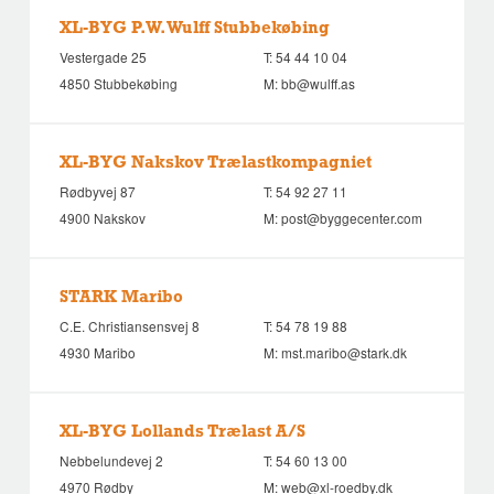
XL-BYG P.W. Wulff Stubbekøbing
Vestergade 25
T:
54 44 10 04
4850 Stubbekøbing
M:
bb@wulff.as
XL-BYG Nakskov Trælastkompagniet
Rødbyvej 87
T:
54 92 27 11
4900 Nakskov
M:
post@byggecenter.com
STARK Maribo
C.E. Christiansensvej 8
T:
54 78 19 88
4930 Maribo
M:
mst.maribo@stark.dk
XL-BYG Lollands Trælast A/S
Nebbelundevej 2
T:
54 60 13 00
4970 Rødby
M:
web@xl-roedby.dk