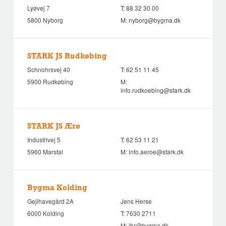
Lyøvej 7
T:
88 32 30 00
5800 Nyborg
M:
nyborg@bygma.dk
STARK JS Rudkøbing
Schnohrsvej 40
T:
62 51 11 45
5900 Rudkøbing
M:
info.rudkoebing@stark.dk
STARK JS Ærø
Industrivej 5
T:
62 53 11 21
5960 Marstal
M:
info.aeroe@stark.dk
Bygma Kolding
Gejlhavegård 2A
Jens Herse
6000 Kolding
T:
7630 2711
M:
jhr@bygma.dk