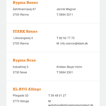
Bygma Rønne
Zahrtmannsvej 67
Jannik Wagner
3700 Rønne
T:
5694 3311
STARK Rønne
Lillevangsvej 4
T:
82 52 77 70
3700 Rønne
M:
info.roenne@stark.dk
Bygma Nexø
Industrivej 3
Kristian Beyer Holm
3730 Nexø
T:
5694 3301
XL-BYG Allinge
Pilegade 33
T:
56 48 01 27
3770 Allinge
M:
webshop@allingebyggemarked.dk