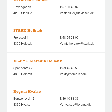
Davidsen Stenlille
Hovedgaden 36
T:
57 80 40 87
4295 Stenlille
M:
stenlille@davidsen.dk
STARK Holbæk
Frejasvej 4
T:
58 55 23 00
4300 Holbæk
M:
info.holbaek@stark.dk
XL-BYG Meredin Holbæk
Spånnebæk 23
T:
59 45 40 50
4300 Holbæk
M:
kt@meredin.com
Bygma Hvalsø
Bentsensvej 12
T:
46 40 81 36
4330 Hvalsø
M:
hvalsoe@bygma.dk