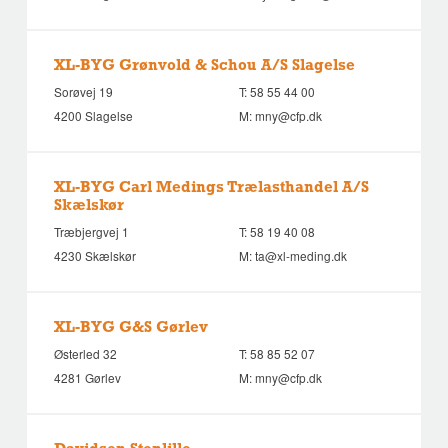
XL-BYG Grønvold & Schou A/S Slagelse
Sorøvej 19
T:
58 55 44 00
4200 Slagelse
M:
mny@cfp.dk
XL-BYG Carl Medings Trælasthandel A/S
Skælskør
Træbjergvej 1
T:
58 19 40 08
4230 Skælskør
M:
ta@xl-meding.dk
XL-BYG G&S Gørlev
Østerled 32
T:
58 85 52 07
4281 Gørlev
M:
mny@cfp.dk