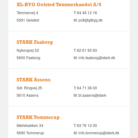
XL-BYG Gelsted Tømmerhandel A/S
Tømmervej 4
T:
64 49 12 16
5591 Gelsted
M:
pc8@gtbyg.dk
STARK Faaborg
Nyborgvej 52
T:
62 61 93 93
5600 Faaborg
M:
info.faaborg@stark.dk
STARK Assens
Sdr. Ringvej 25
T:
64 71 36 00
5610 Assens
M:
bl.assens@stark
STARK Tommerup
Møllebakken 34
T:
63 76 12 00
5690 Tommerup
M:
info.tommerup@stark.dk