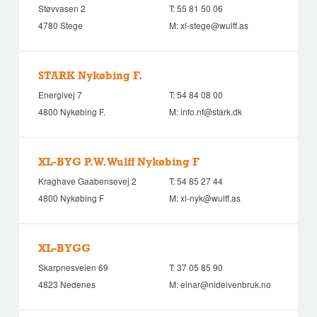
Støvvasen 2
T:
55 81 50 06
4780 Stege
M:
xl-stege@wulff.as
STARK Nykøbing F.
Energivej 7
T:
54 84 08 00
4800 Nykøbing F.
M:
info.nf@stark.dk
XL-BYG P.W. Wulff Nykøbing F
Kraghave Gaabensevej 2
T:
54 85 27 44
4800 Nykøbing F
M:
xl-nyk@wulff.as
XL-BYGG
Skarpnesveien 69
T:
37 05 85 90
4823 Nedenes
M:
einar@nidelvenbruk.no