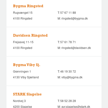
Bygma Ringsted
Rugvænget 15
T:
57 67 11 88
4100 Ringsted
M:
ringsted@bygma.dk
Davidsen Ringsted
Frejasvej 11-15
T:
57 61 78 71
4100 Ringsted
M:
ringsted@davidsen.dk
Bygma Viby Sj.
Grønningen 1
T:
46 19 30 72
4130 Viby Sjælland
M:
viby@bygma.dk
STARK Slagelse
Nordvej 3
T:
58 52 28 28
4200 Slagelse
M:
ayr.slagelse@stark.dk