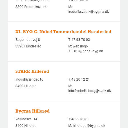
3300 Frederiksværk
M:
frederiksvaerk@bygma.dk
XL-BYG C. Nobel Tømmerhandel Hundested
Bogbinderivej 8
T:
47 93 70 03
3390 Hundested
M:
webshop-
XLBYG@nobel-byg.dk
STARK Hillerød
Industrivænget 16
T:
48 26 12 21
3400 Hillerød
M:
info.frederiksborg@stark.dk
Bygma Hillerød
Vølundsvej 14
T:
48227878
3400 Hillerød
M:
hilleroed@bygma.dk