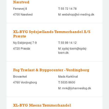
Næstved
Femøvej 8
T:
55 72 14 78
4700 Næstved
M:
webshop@xl-meding.dk
XL-BYG Sydsjællands Tømmerhandel A/S
Præstø
Ny Esbjergvej 7-9
T:
55 99 14 12
4720 Præstø
M:
sydsj-toem@sydsj-
toem.dk
Fog Trælast & Byggecenter - Vordingborg
Broværket
Mads Karklinat
4760 Vordingborg
T:
5535 8600
M:
mnk@johannesfog.dk
XL-BYG Møens Tømmerhandel