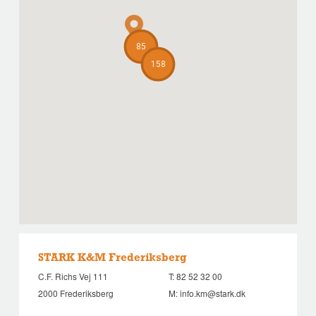
85
158
STARK K&M Frederiksberg
C.F. Richs Vej 111
T:
82 52 32 00
2000 Frederiksberg
M:
info.km@stark.dk