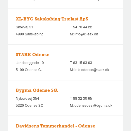
XL-BYG Sakskøbing Trælast ApS
Skovvej 51
T:
54 70 44 22
4990 Sakskøbing
M:
info@xl-sax.dk
STARK Odense
Jarlsberggade 10
T:
63 15 63 63
5100 Odense C.
M:
info.odense@stark.dk
Bygma Odense SØ.
Nyborgvej 354
T:
88 32 30 65
5220 Odense SØ
M:
odenseoest@bygma.dk
Davidsens Tømmerhandel - Odense