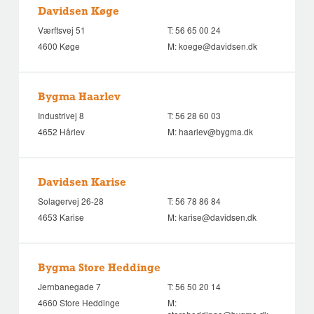
Davidsen Køge
Værftsvej 51
T:
56 65 00 24
4600 Køge
M:
koege@davidsen.dk
Bygma Haarlev
Industrivej 8
T:
56 28 60 03
4652 Hårlev
M:
haarlev@bygma.dk
Davidsen Karise
Solagervej 26-28
T:
56 78 86 84
4653 Karise
M:
karise@davidsen.dk
Bygma Store Heddinge
Jernbanegade 7
T:
56 50 20 14
4660 Store Heddinge
M: