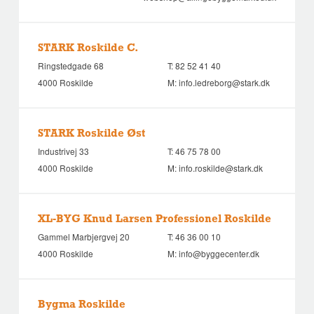
STARK Roskilde C.
Ringstedgade 68
T:
82 52 41 40
4000 Roskilde
M:
info.ledreborg@stark.dk
STARK Roskilde Øst
Industrivej 33
T:
46 75 78 00
4000 Roskilde
M:
info.roskilde@stark.dk
XL-BYG Knud Larsen Professionel Roskilde
Gammel Marbjergvej 20
T:
46 36 00 10
4000 Roskilde
M:
info@byggecenter.dk
Bygma Roskilde