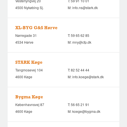
Vesterlyngvej 20
T:
59 91 10 01
4500 Nykøbing Sj.
M:
info.ns@stark.dk
XL-BYG G&S Hørve
Nørregade 31
T:
59 65 62 85
4534 Hørve
M:
mny@cfp.dk
STARK Køge
Tangmosevej 104
T:
82 52 44 44
4600 Køge
M:
info.koege@stark.dk
Bygma Køge
Københavnsvej 87
T:
56 65 21 91
4600 Køge
M:
koege@bygma.dk