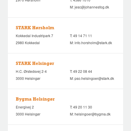
M:
jesc@johannesfog.dk
STARK Hørsholm
Kokkedal Industripark 7
T:
49 14 71 11
2980 Kokkedal
M:
info.horsholm@stark.dk
STARK Helsingør
H.C. Ørstedsvej 2-4
T:
49 22 08 44
3000 Helsingør
M:
pso.helsingoer@stark.dk
Bygma Helsingør
Energivej 2
T:
49 20 11 30
3000 Helsingør
M:
helsingoer@bygma.dk