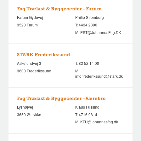
Fog Trælast & Byggecenter - Farum
Farum Gydevej
Philip Strømberg
3520 Farum
T:
4434 2390
M:
PST@JohannesFog.DK
STARK Frederikssund
Askelundvej 3
T:
82 52 14 00
3600 Frederikssund
M:
info.frederikssund@stark.dk
Fog Trælast & Byggecenter - Værebro
Lyshøjvej
Klaus Fussing
3650 Ølstykke
T:
4716 0814
M:
KFU@johannesfog.dk