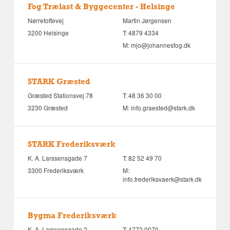
Fog Trælast & Byggecenter - Helsinge
Nørretoftevej
Martin Jørgensen
3200 Helsinge
T:
4879 4334
M:
mjo@johannesfog.dk
STARK Græsted
Græsted Stationsvej 78
T:
48 36 30 00
3230 Græsted
M:
info.graested@stark.dk
STARK Frederiksværk
K. A. Larssensgade 7
T:
82 52 49 70
3300 Frederiksværk
M:
info.frederiksvaerk@stark.dk
Bygma Frederiksværk
K. A. Larssensgade 2
T:
4772 0070