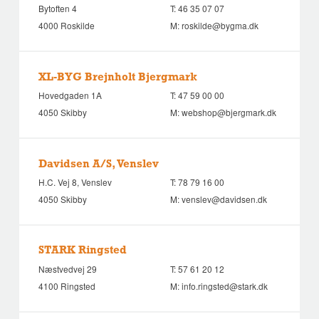
Bytoften 4
T:
46 35 07 07
4000 Roskilde
M:
roskilde@bygma.dk
XL-BYG Brejnholt Bjergmark
Hovedgaden 1A
T:
47 59 00 00
4050 Skibby
M:
webshop@bjergmark.dk
Davidsen A/S, Venslev
H.C. Vej 8, Venslev
T:
78 79 16 00
4050 Skibby
M:
venslev@davidsen.dk
STARK Ringsted
Næstvedvej 29
T:
57 61 20 12
4100 Ringsted
M:
info.ringsted@stark.dk