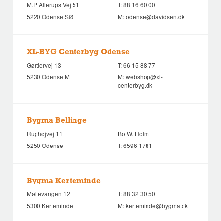
M.P. Allerups Vej 51
T:
88 16 60 00
5220 Odense SØ
M:
odense@davidsen.dk
XL-BYG Centerbyg Odense
Gørtlervej 13
T:
66 15 88 77
5230 Odense M
M:
webshop@xl-
centerbyg.dk
Bygma Bellinge
Rughøjvej 11
Bo W. Holm
5250 Odense
T:
6596 1781
Bygma Kerteminde
Møllevangen 12
T:
88 32 30 50
5300 Kerteminde
M:
kerteminde@bygma.dk