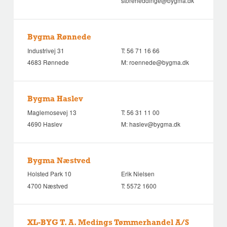
storeheddinge@bygma.dk
Bygma Rønnede
Industrivej 31
T:
56 71 16 66
4683 Rønnede
M:
roennede@bygma.dk
Bygma Haslev
Maglemosevej 13
T:
56 31 11 00
4690 Haslev
M:
haslev@bygma.dk
Bygma Næstved
Holsted Park 10
Erik Nielsen
4700 Næstved
T:
5572 1600
XL-BYG T. A. Medings Tømmerhandel A/S