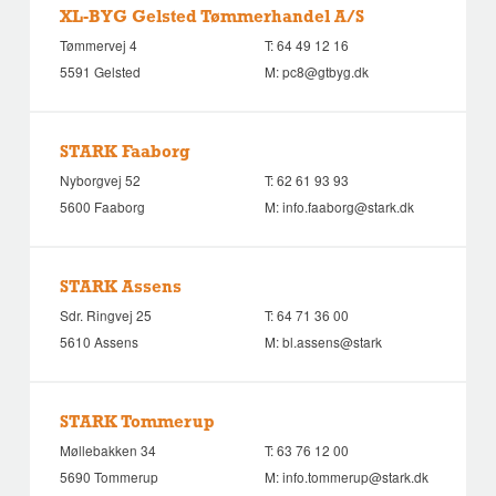
XL-BYG Gelsted Tømmerhandel A/S
Tømmervej 4
T:
64 49 12 16
5591 Gelsted
M:
pc8@gtbyg.dk
STARK Faaborg
Nyborgvej 52
T:
62 61 93 93
5600 Faaborg
M:
info.faaborg@stark.dk
STARK Assens
Sdr. Ringvej 25
T:
64 71 36 00
5610 Assens
M:
bl.assens@stark
STARK Tommerup
Møllebakken 34
T:
63 76 12 00
5690 Tommerup
M:
info.tommerup@stark.dk