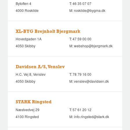
Bytoften 4
T:
46 35 07 07
4000 Roskilde
M:
roskilde@bygma.dk
XL-BYG Brejnholt Bjergmark
Hovedgaden 1A
T:
47 59 00 00
4050 Skibby
M:
webshop@bjergmark.dk
Davidsen A/S, Venslev
H.C. Vej 8, Venslev
T:
78 79 16 00
4050 Skibby
M:
venslev@davidsen.dk
STARK Ringsted
Næstvedvej 29
T:
57 61 20 12
4100 Ringsted
M:
info.ringsted@stark.dk