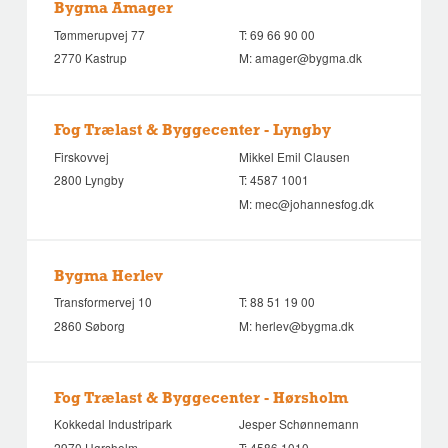
Bygma Amager
Tømmerupvej 77
T:
69 66 90 00
2770 Kastrup
M:
amager@bygma.dk
Fog Trælast & Byggecenter - Lyngby
Firskovvej
Mikkel Emil Clausen
2800 Lyngby
T:
4587 1001
M:
mec@johannesfog.dk
Bygma Herlev
Transformervej 10
T:
88 51 19 00
2860 Søborg
M:
herlev@bygma.dk
Fog Trælast & Byggecenter - Hørsholm
Kokkedal Industripark
Jesper Schønnemann
2970 Hørsholm
T:
4586 1010