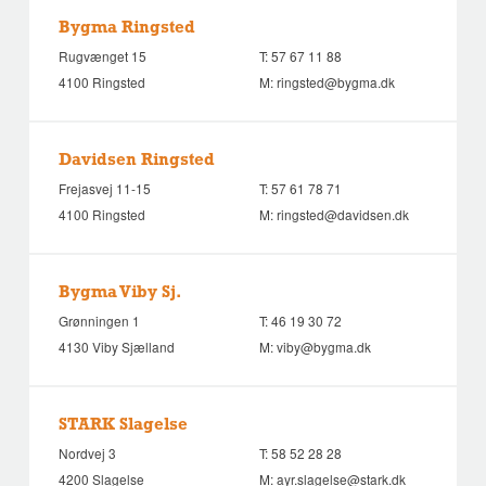
Bygma Ringsted
Rugvænget 15
T:
57 67 11 88
4100 Ringsted
M:
ringsted@bygma.dk
Davidsen Ringsted
Frejasvej 11-15
T:
57 61 78 71
4100 Ringsted
M:
ringsted@davidsen.dk
Bygma Viby Sj.
Grønningen 1
T:
46 19 30 72
4130 Viby Sjælland
M:
viby@bygma.dk
STARK Slagelse
Nordvej 3
T:
58 52 28 28
4200 Slagelse
M:
ayr.slagelse@stark.dk