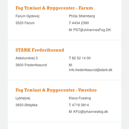
Fog Trælast & Byggecenter - Farum
Farum Gydevej
Philip Strømberg
3520 Farum
T:
4434 2390
M:
PST@JohannesFog.DK
STARK Frederikssund
Askelundvej 3
T:
82 52 14 00
3600 Frederikssund
M:
info.frederikssund@stark.dk
Fog Trælast & Byggecenter - Værebro
Lyshøjvej
Klaus Fussing
3650 Ølstykke
T:
4716 0814
M:
KFU@johannesfog.dk