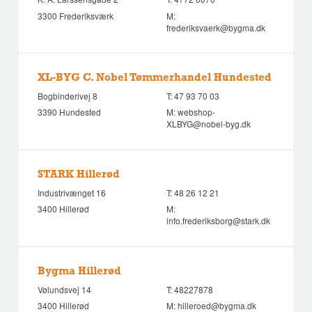
3300 Frederiksværk
M:
frederiksvaerk@bygma.dk
XL-BYG C. Nobel Tømmerhandel Hundested
Bogbinderivej 8
T:
47 93 70 03
3390 Hundested
M:
webshop-
XLBYG@nobel-byg.dk
STARK Hillerød
Industrivænget 16
T:
48 26 12 21
3400 Hillerød
M:
info.frederiksborg@stark.dk
Bygma Hillerød
Vølundsvej 14
T:
48227878
3400 Hillerød
M:
hilleroed@bygma.dk