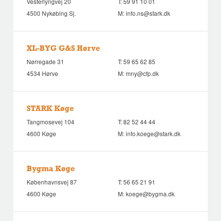
Vesterlyngvej 20
T:
59 91 10 01
4500 Nykøbing Sj.
M:
info.ns@stark.dk
XL-BYG G&S Hørve
Nørregade 31
T:
59 65 62 85
4534 Hørve
M:
mny@cfp.dk
STARK Køge
Tangmosevej 104
T:
82 52 44 44
4600 Køge
M:
info.koege@stark.dk
Bygma Køge
Københavnsvej 87
T:
56 65 21 91
4600 Køge
M:
koege@bygma.dk