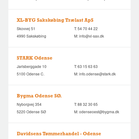
XL-BYG Sakskøbing Trælast ApS
Skovvej 51
T:
54 70 44 22
4990 Sakskøbing
M:
info@xl-sax.dk
STARK Odense
Jarlsberggade 10
T:
63 15 63 63
5100 Odense C.
M:
info.odense@stark.dk
Bygma Odense SØ.
Nyborgvej 354
T:
88 32 30 65
5220 Odense SØ
M:
odenseoest@bygma.dk
Davidsens Tømmerhandel - Odense