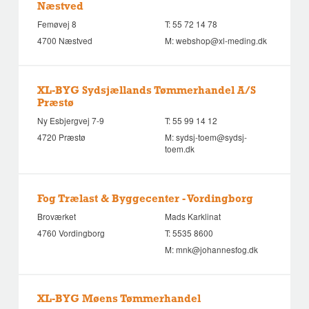
Næstved
Femøvej 8
T:
55 72 14 78
4700 Næstved
M:
webshop@xl-meding.dk
XL-BYG Sydsjællands Tømmerhandel A/S
Præstø
Ny Esbjergvej 7-9
T:
55 99 14 12
4720 Præstø
M:
sydsj-toem@sydsj-
toem.dk
Fog Trælast & Byggecenter - Vordingborg
Broværket
Mads Karklinat
4760 Vordingborg
T:
5535 8600
M:
mnk@johannesfog.dk
XL-BYG Møens Tømmerhandel