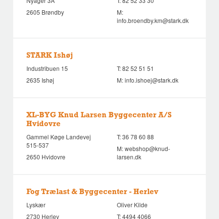
Nyager 3A
T:
82 52 33 30
2605 Brøndby
M:
info.broendby.km@stark.dk
STARK Ishøj
Industribuen 15
T:
82 52 51 51
2635 Ishøj
M:
info.ishoej@stark.dk
XL-BYG Knud Larsen Byggecenter A/S
Hvidovre
Gammel Køge Landevej
T:
36 78 60 88
515-537
M:
webshop@knud-
2650 Hvidovre
larsen.dk
Fog Trælast & Byggecenter - Herlev
Lyskær
Oliver Kilde
2730 Herlev
T:
4494 4066