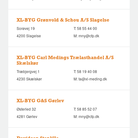
XL-BYG Grønvold & Schou A/S Slagelse
Sorøvej 19
T:
58 55 44 00
4200 Slagelse
M:
mny@cfp.dk
XL-BYG Carl Medings Trælasthandel A/S
Skælskør
Træbjergvej 1
T:
58 19 40 08
4230 Skælskør
M:
ta@xl-meding.dk
XL-BYG G&S Gørlev
Østerled 32
T:
58 85 52 07
4281 Gørlev
M:
mny@cfp.dk