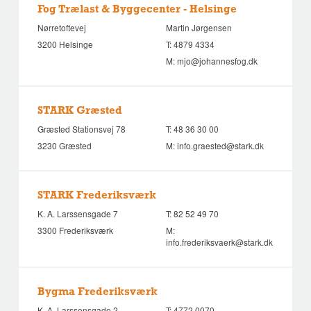
Fog Trælast & Byggecenter - Helsinge
Nørretoftevej
Martin Jørgensen
3200 Helsinge
T:
4879 4334
M:
mjo@johannesfog.dk
STARK Græsted
Græsted Stationsvej 78
T:
48 36 30 00
3230 Græsted
M:
info.graested@stark.dk
STARK Frederiksværk
K. A. Larssensgade 7
T:
82 52 49 70
3300 Frederiksværk
M:
info.frederiksvaerk@stark.dk
Bygma Frederiksværk
K. A. Larssensgade 2
T:
4772 0070