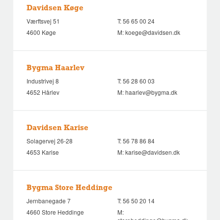
Davidsen Køge
Værftsvej 51
T:
56 65 00 24
4600 Køge
M:
koege@davidsen.dk
Bygma Haarlev
Industrivej 8
T:
56 28 60 03
4652 Hårlev
M:
haarlev@bygma.dk
Davidsen Karise
Solagervej 26-28
T:
56 78 86 84
4653 Karise
M:
karise@davidsen.dk
Bygma Store Heddinge
Jernbanegade 7
T:
56 50 20 14
4660 Store Heddinge
M: