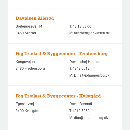
Davidsen Allerød
Sortemosevej 14
T:
48 13 58 00
3450 Allerød
M:
alleroed@davidsen.dk
Fog Trælast & Byggecenter - Fredensborg
Kongevejen
David Ishøj Hansen
3480 Fredensborg
T:
4848 0013
M:
Diha@johannesfog.dk
Fog Trælast & Byggecenter - Kvistgård
Egeskovvej
David Berendt
3490 Kvistgård
T:
4912 5050
M:
dbe@johannesfog.dk