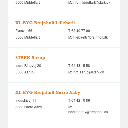
5500 Middelfart
M:
info.middelfart@stark.dk
XL-BYG Brejnholt Lillebælt
Fynsvej 66
T:
63 40 77 00
5500 Middelfart
M:
lillebaelt@brejnholt.dk
STARK Aarup
Indre Ringvej 20
T:
64 43 15 58
5560 Aarup
M:
info.aarup@stark.dk
XL-BYG Brejnholt Nørre Aaby
Industrivej 11
T:
64 42 10 86
5580 Nørre Aaby
M:
noerreaaby@brejnholt.dk