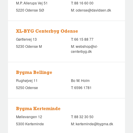
M.P. Allerups Vej 51
T:
88 16 60 00
5220 Odense SØ
M:
odense@davidsen.dk
XL-BYG Centerbyg Odense
Gørtlervej 13
T:
66 15 88 77
5230 Odense M
M:
webshop@xl-
centerbyg.dk
Bygma Bellinge
Rughøjvej 11
Bo W. Holm
5250 Odense
T:
6596 1781
Bygma Kerteminde
Møllevangen 12
T:
88 32 30 50
5300 Kerteminde
M:
kerteminde@bygma.dk