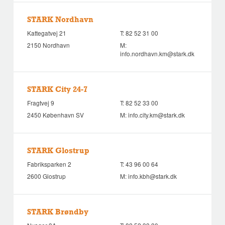
STARK Nordhavn
Kattegatvej 21
T:
82 52 31 00
2150 Nordhavn
M:
info.nordhavn.km@stark.dk
STARK City 24-7
Fragtvej 9
T:
82 52 33 00
2450 København SV
M:
info.city.km@stark.dk
STARK Glostrup
Fabriksparken 2
T:
43 96 00 64
2600 Glostrup
M:
info.kbh@stark.dk
STARK Brøndby