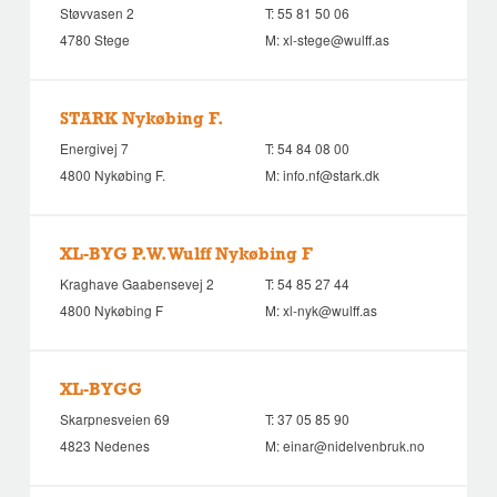
Støvvasen 2
T:
55 81 50 06
4780 Stege
M:
xl-stege@wulff.as
STARK Nykøbing F.
Energivej 7
T:
54 84 08 00
4800 Nykøbing F.
M:
info.nf@stark.dk
XL-BYG P.W. Wulff Nykøbing F
Kraghave Gaabensevej 2
T:
54 85 27 44
4800 Nykøbing F
M:
xl-nyk@wulff.as
XL-BYGG
Skarpnesveien 69
T:
37 05 85 90
4823 Nedenes
M:
einar@nidelvenbruk.no