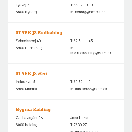
Lyøvej 7
T:
88 32 30 00
5800 Nyborg
M:
nyborg@bygma.dk
STARK JS Rudkøbing
Schnohrsvej 40
T:
62 51 11 45
5900 Rudkøbing
M:
info.rudkoebing@stark.dk
STARK JS Ærø
Industrivej 5
T:
62 53 11 21
5960 Marstal
M:
info.aeroe@stark.dk
Bygma Kolding
Gejlhavegård 2A
Jens Herse
6000 Kolding
T:
7630 2711
M:
jhr@bygma.dk