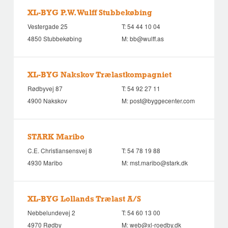
XL-BYG P.W. Wulff Stubbekøbing
Vestergade 25
T:
54 44 10 04
4850 Stubbekøbing
M:
bb@wulff.as
XL-BYG Nakskov Trælastkompagniet
Rødbyvej 87
T:
54 92 27 11
4900 Nakskov
M:
post@byggecenter.com
STARK Maribo
C.E. Christiansensvej 8
T:
54 78 19 88
4930 Maribo
M:
mst.maribo@stark.dk
XL-BYG Lollands Trælast A/S
Nebbelundevej 2
T:
54 60 13 00
4970 Rødby
M:
web@xl-roedby.dk