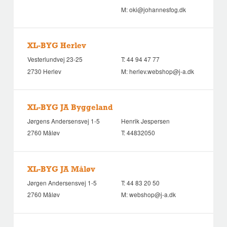
M:
oki@johannesfog.dk
XL-BYG Herlev
Vesterlundvej 23-25
T:
44 94 47 77
2730 Herlev
M:
herlev.webshop@j-a.dk
XL-BYG JA Byggeland
Jørgens Andersensvej 1-5
Henrik Jespersen
2760 Måløv
T:
44832050
XL-BYG JA Måløv
Jørgen Andersensvej 1-5
T:
44 83 20 50
2760 Måløv
M:
webshop@j-a.dk