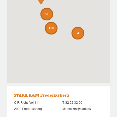
51
188
4
STARK K&M Frederiksberg
C.F. Richs Vej 111
T:
82 52 32 00
2000 Frederiksberg
M:
info.km@stark.dk