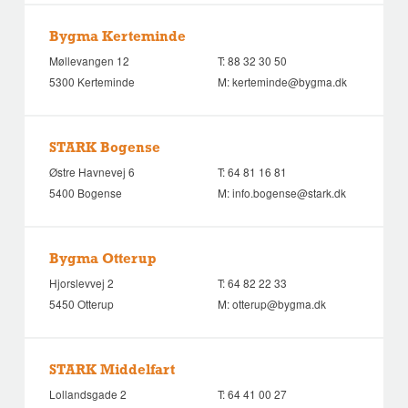
Bygma Kerteminde
Møllevangen 12
T:
88 32 30 50
5300 Kerteminde
M:
kerteminde@bygma.dk
STARK Bogense
Østre Havnevej 6
T:
64 81 16 81
5400 Bogense
M:
info.bogense@stark.dk
Bygma Otterup
Hjorslevvej 2
T:
64 82 22 33
5450 Otterup
M:
otterup@bygma.dk
STARK Middelfart
Lollandsgade 2
T:
64 41 00 27