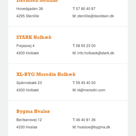
Davidsen Stenlille
Hovedgaden 36
T:
57 80 40 87
4295 Stenlille
M:
stenlille@davidsen.dk
STARK Holbæk
Frejasvej 4
T:
58 55 23 00
4300 Holbæk
M:
info.holbaek@stark.dk
XL-BYG Meredin Holbæk
Spånnebæk 23
T:
59 45 40 50
4300 Holbæk
M:
kt@meredin.com
Bygma Hvalsø
Bentsensvej 12
T:
46 40 81 36
4330 Hvalsø
M:
hvalsoe@bygma.dk