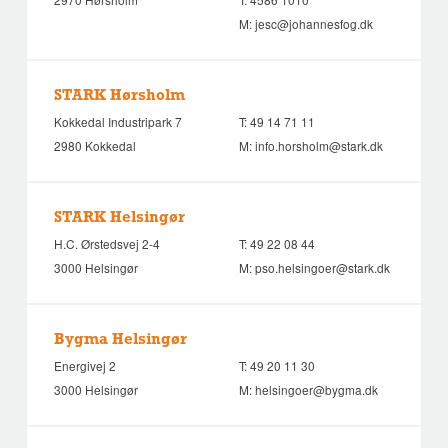
M:
jesc@johannesfog.dk
STARK Hørsholm
Kokkedal Industripark 7
T:
49 14 71 11
2980 Kokkedal
M:
info.horsholm@stark.dk
STARK Helsingør
H.C. Ørstedsvej 2-4
T:
49 22 08 44
3000 Helsingør
M:
pso.helsingoer@stark.dk
Bygma Helsingør
Energivej 2
T:
49 20 11 30
3000 Helsingør
M:
helsingoer@bygma.dk