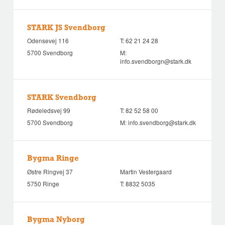
STARK JS Svendborg
Odensevej 116
T:
62 21 24 28
5700 Svendborg
M:
info.svendborgn@stark.dk
STARK Svendborg
Rødeledsvej 99
T:
82 52 58 00
5700 Svendborg
M:
info.svendborg@stark.dk
Bygma Ringe
Østre Ringvej 37
Martin Vestergaard
5750 Ringe
T:
8832 5035
Bygma Nyborg