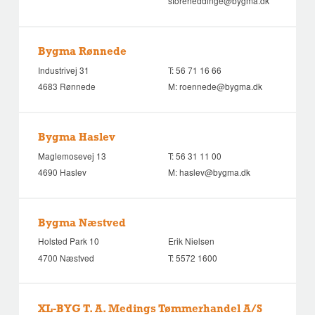
storeheddinge@bygma.dk
Bygma Rønnede
Industrivej 31
T:
56 71 16 66
4683 Rønnede
M:
roennede@bygma.dk
Bygma Haslev
Maglemosevej 13
T:
56 31 11 00
4690 Haslev
M:
haslev@bygma.dk
Bygma Næstved
Holsted Park 10
Erik Nielsen
4700 Næstved
T:
5572 1600
XL-BYG T. A. Medings Tømmerhandel A/S