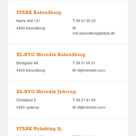
STARK Kalundborg
Nørre Allé 131
T:
59 51 00 23
4400 Kalundborg
M:
info.kalundborg@stark.dk
XL-BYG Meredin Kalundborg
Bredgade 48
T:
59 51 00 51
4400 Kalundborg
M:
kt@meredin.com
XL-BYG Meredin Jyderup
Drivsåtvej 5
T:
59 27 61 50
4450 Jyderup
M:
kt@meredin.com
STARK Nykøbing Sj.