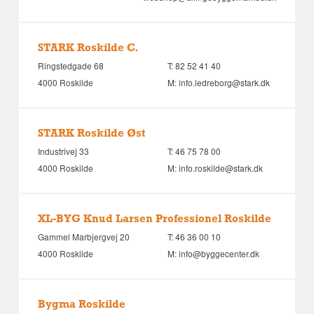
STARK Roskilde C.
Ringstedgade 68
T:
82 52 41 40
4000 Roskilde
M:
info.ledreborg@stark.dk
STARK Roskilde Øst
Industrivej 33
T:
46 75 78 00
4000 Roskilde
M:
info.roskilde@stark.dk
XL-BYG Knud Larsen Professionel Roskilde
Gammel Marbjergvej 20
T:
46 36 00 10
4000 Roskilde
M:
info@byggecenter.dk
Bygma Roskilde