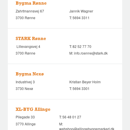
Bygma Rønne
Zahrtmannsvej 67
Jannik Wagner
3700 Rønne
T:
5694 3311
STARK Rønne
Lillevangsvej 4
T:
82 52 77 70
3700 Rønne
M:
info.roenne@stark.dk
Bygma Nexø
Industrivej 3
Kristian Beyer Holm
3730 Nexø
T:
5694 3301
XL-BYG Allinge
Pilegade 33
T:
56 48 01 27
3770 Allinge
M:
webshop@allingebyggemarked.dk