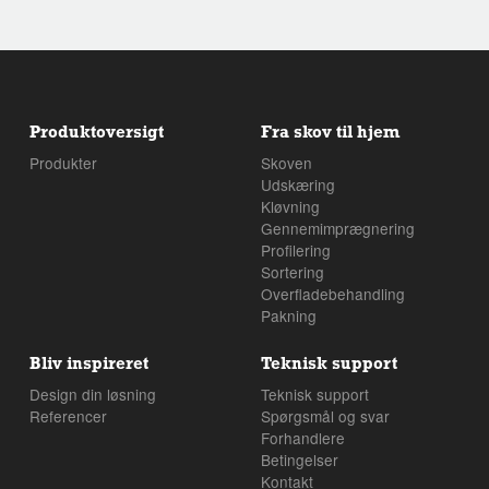
Dette bliver mest tydeligt på umalet/lyse malet
har den særlige teknik også et praktisk formål, da det
brædder og især i fugtige perioder.
ruhøvlede træ har en bedre fæstningsevne af maling
og anden overfladebehandling.
Produktoversigt
Fra skov til hjem
Produkter
Skoven
Udskæring
Kløvning
Gennemimprægnering
Profilering
Sortering
Overfladebehandling
Pakning
Bliv inspireret
Teknisk support
Design din løsning
Teknisk support
Referencer
Spørgsmål og svar
Forhandlere
Betingelser
Kontakt