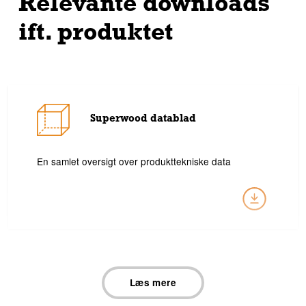
Relevante downloads
Cradle Certified® Gold
ift. produktet
Superwood datablad
En samlet oversigt over produkttekniske data
SW11 Alfred Hansen, SKAGEN -
Læs mere
Udbudsbeskrivelse