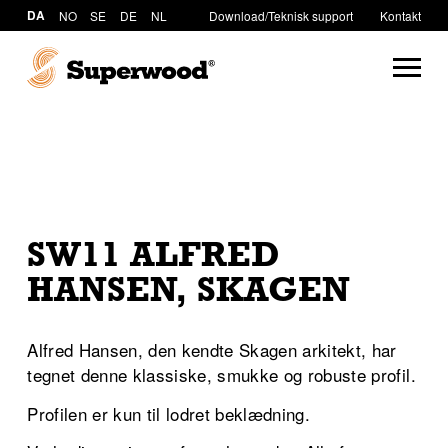
DA
NO
SE
DE
NL
Download/Teknisk support
Kontakt
SW11 ALFRED
HANSEN, SKAGEN
Alfred Hansen, den kendte Skagen arkitekt, har
tegnet denne klassiske, smukke og robuste profil.
Profilen er kun til lodret beklædning.