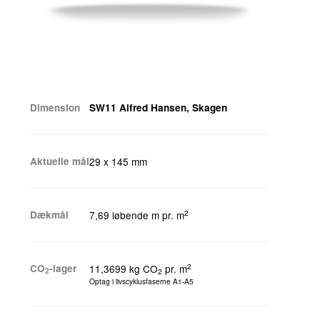
Dimension
SW11 Alfred Hansen, Skagen
Aktuelle mål
29 x 145 mm
2
Dækmål
7,69 løbende m pr. m
2
CO
-lager
11,3699 kg CO
pr. m
2
2
Optag i livscyklusfaserne A1-A5