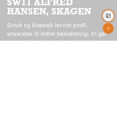
SW11 ALFRED
HANSEN, SKAGEN
Smuk og klassisk fer-not profil,
anvendes til lodret beklædning. Vi gør
opmærksom på, at der særligt for
vores transparente farver vil
forekomme farvenuancer.