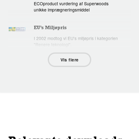
ECOproduct vurdering af Superwoods
unikke imprægneringsmiddel
EU’s Miljøpris
I 2002 modtog vi EU's miljøpris i kategorien
"Renere teknologi".
Vis flere
PEFC
Certificeringen bidrager til at fremme
bæredygtig skovdrift. Ved at støtte
bæredygtig skovforvaltning, sikrer vi at vi
også i fremtiden har adgang til produkter,
der er lavet af træ fra bæredygtigt forvaltet
skov.
Cradle to Cradle Certified® Gold
Vores umalede produkter er Cradle to