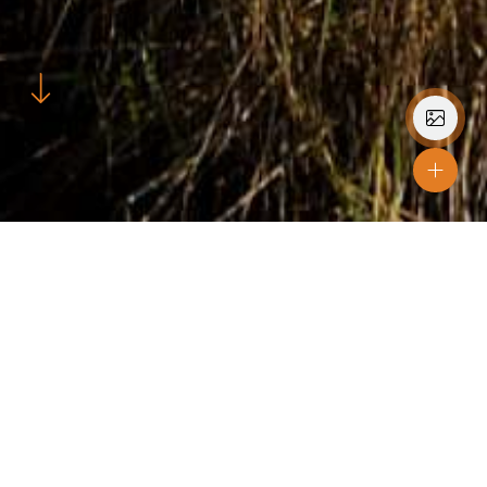
Etableringsår
2009-2011
Materialer
SW01 AART
Farver
Sort