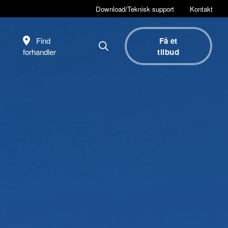
Download/Teknisk support
Kontakt
Find
Få et
forhandler
tilbud