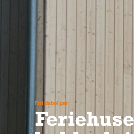
Fritidsboliger
Feriehus