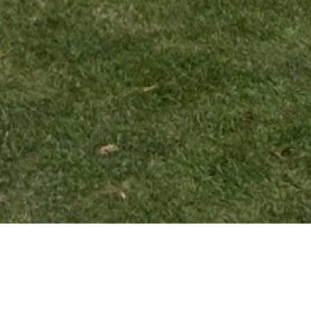
ion
Materialer
oel, Tyskland
SW12 AART