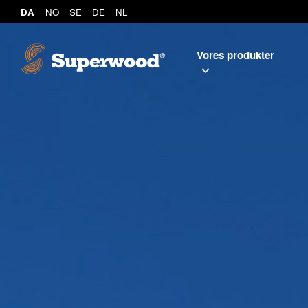
DA
NO
SE
DE
NL
Vores produkter