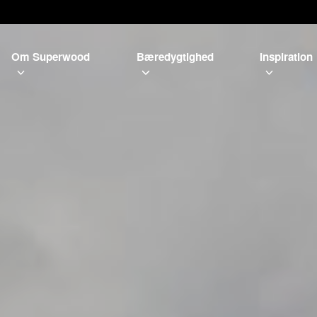
Om Superwood
Bæredygtighed
Inspiration