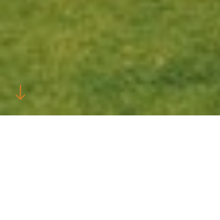
Etableringsår
Lokation
2011
Århus
Flakhouse, Ris