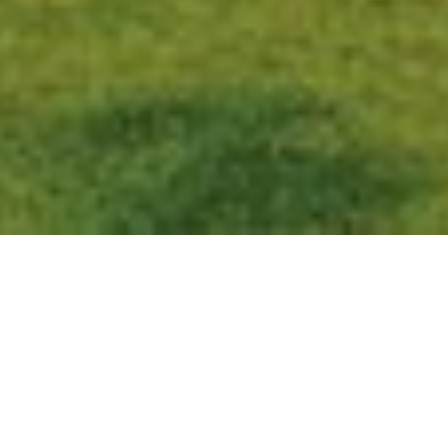
Materialer
Farver
SW01 AART
Sort
skov