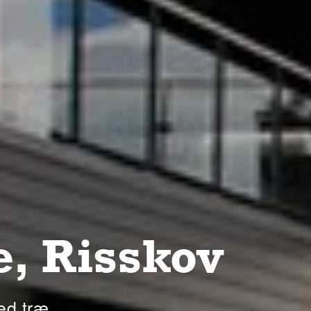
, Risskov
ed træ.