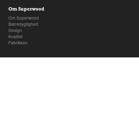
Om Superwood
Om Superwood
Bæredygtighed
Design
Kvalitet
Fabrikken
Kontakt os
Følg os
Superwood A/S
Palsgårdvej 3
7362 Hampen
+45 76 87 32 00
superwood@superwood.dk
CVR : 26434602