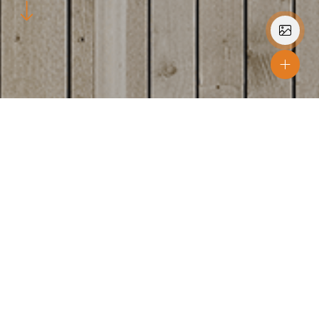
Lokation
Jessheim
Materialer
SW18 SKYGGE
Farver
Zink