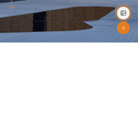
Lokation
Nittedal
Materialer
SW04 BRÆDDER
Farver
Korn