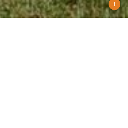
Etableringsår
2024
Materialer
SW12 AART
Farver
Zink
Superwood har været involveret i w∞d.ii projektet
i Tyskland, hvor de har brugt profilen SW12 AART
medium 27x95 i zink til vognens facade.