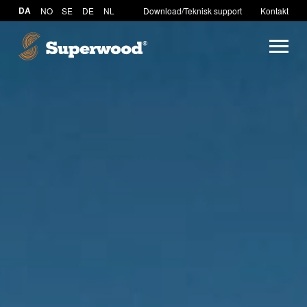
DA
NO
SE
DE
NL
Download/Teknisk support
Kontakt