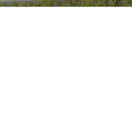
Etableringsår
2010
Lokation
Ry
Materialer
SW01 AART
Farver
Sort
Arkitekt
Jørn Johansen, Arkitema