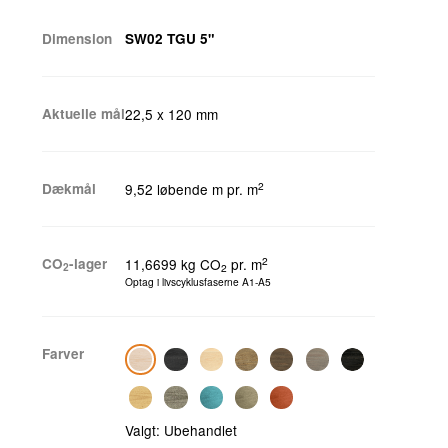
Dimension
SW02 TGU 5"
Aktuelle mål
22,5 x 120 mm
2
Dækmål
9,52 løbende m pr. m
2
CO
-lager
11,6699 kg CO
pr. m
2
2
Optag i livscyklusfaserne A1-A5
Farver
Valgt:
Ubehandlet