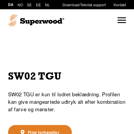
DA
NO
SE
DE
NL
Download/Teknisk support
Kontakt
SW02 TGU
SW02 TGU er kun til lodret beklædning. Profilen
kan give mangeartede udtryk alt efter kombination
af farve og mønster.
Find forhandler