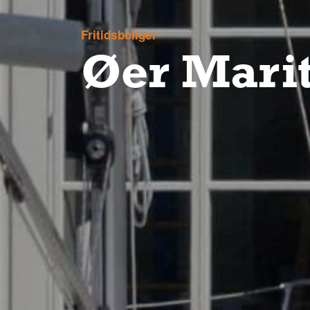
Fritidsboliger
Øer Marit