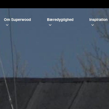
Om Superwood
Bæredygtighed
Inspiration