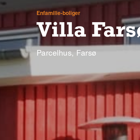
Enfamilie-boliger
Villa Fars
Parcelhus, Farsø