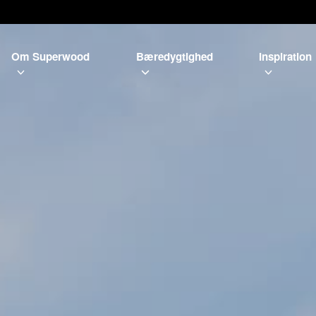
Om Superwood
Bæredygtighed
Inspiration